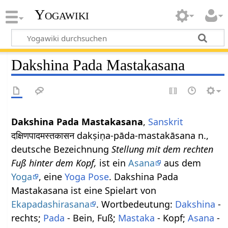
Yogawiki
Dakshina Pada Mastakasana
Dakshina Pada Mastakasana
,
Sanskrit
दक्षिणपादमस्तकासन dakṣiṇa-pāda-mastakāsana n.,
deutsche Bezeichnung
Stellung mit dem rechten
Fuß hinter dem Kopf,
ist ein
Asana
aus dem
Yoga
, eine
Yoga Pose
. Dakshina Pada
Mastakasana ist eine Spielart von
Ekapadashirasana
. Wortbedeutung:
Dakshina
-
rechts;
Pada
- Bein, Fuß;
Mastaka
- Kopf;
Asana
-