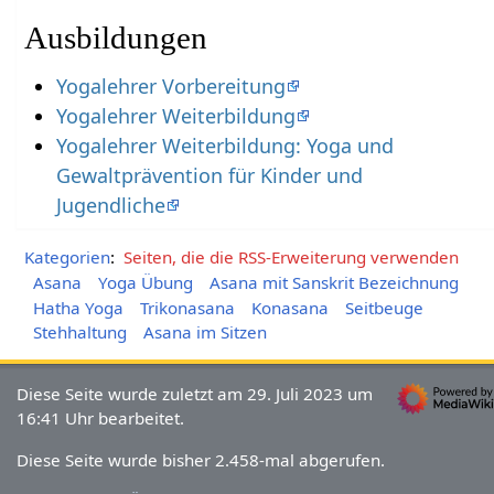
Ausbildungen
Yogalehrer Vorbereitung
Yogalehrer Weiterbildung
Yogalehrer Weiterbildung: Yoga und
Gewaltprävention für Kinder und
Jugendliche
Kategorien
:
Seiten, die die RSS-Erweiterung verwenden
Asana
Yoga Übung
Asana mit Sanskrit Bezeichnung
Hatha Yoga
Trikonasana
Konasana
Seitbeuge
Stehhaltung
Asana im Sitzen
Diese Seite wurde zuletzt am 29. Juli 2023 um
16:41 Uhr bearbeitet.
Diese Seite wurde bisher 2.458-mal abgerufen.