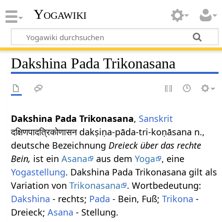
Yogawiki
Dakshina Pada Trikonasana
Dakshina Pada Trikonasana
,
Sanskrit
दक्षिणपादत्रिकोणासन dakṣiṇa-pāda-tri-koṇāsana n.,
deutsche Bezeichnung
Dreieck über das rechte
Bein,
ist ein
Asana
aus dem
Yoga
, eine
Yogastellung
. Dakshina Pada Trikonasana gilt als
Variation von
Trikonasana
. Wortbedeutung:
Dakshina
- rechts;
Pada
- Bein, Fuß;
Trikona
-
Dreieck;
Asana
- Stellung.