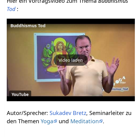
Hier ein Vortragsvideo zum Thema
Buddhismus
Tod
:
Buddhismus Tod
Video laden
YouTube
Autor/Sprecher:
Sukadev Bretz
, Seminarleiter zu
den Themen
Yoga
und
Meditation
.