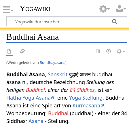
Yogawiki
Buddhai Asana
(Weitergeleitet von
Buddhayasana
)
Buddhai Asana
,
Sanskrit
बुद्धाई आसन buddhāī
āsana n., deutsche Bezeichnung
Stellung des
heiligen
Buddhai
, einer der
84 Siddhas
,
ist ein
Hatha Yoga
Asana
, eine
Yoga Stellung
. Buddhai
Asana ist eine Spielart von
Kurmasana
.
Wortbedeutung:
Buddhai
(buddhāī) - einer der 84
Siddhas;
Asana
- Stellung.