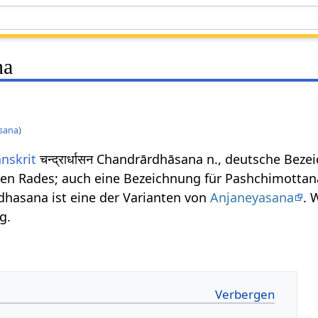
na
sana
)
nskrit
चन्द्रार्धासन Chandrārdhāsana n., deutsche Bez
en Rades; auch eine Bezeichnung für Pashchimottana
dhasana ist eine der Varianten von
Anjaneyasana
. 
g.