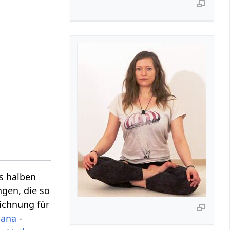
es halben
ngen, die so
ichnung für
sana
-