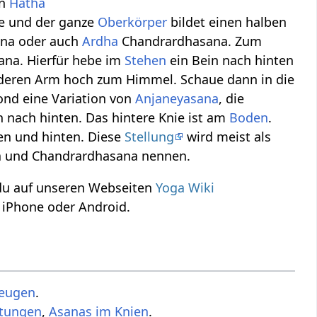
en
Hatha
de und der ganze
Oberkörper
bildet einen halben
ana oder auch
Ardha
Chandrardhasana. Zum
ana. Hierfür hebe im
Stehen
ein Bein nach hinten
anderen Arm hoch zum Himmel. Schaue dann in die
ond eine Variation von
Anjaneyasana
, die
 nach hinten. Das hintere Knie ist am
Boden
.
n und hinten. Diese
Stellung
wird meist als
 und Chandrardhasana nennen.
 du auf unseren Webseiten
Yoga Wiki
 iPhone oder Android.
eugen
.
ltungen
,
Asanas im Knien
.