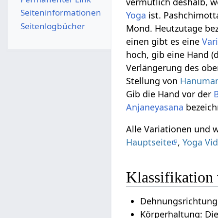
vermutlich deshalb, we
Seiten­­informationen
Yoga
ist. Pashchimott
Seitenlogbücher
Mond. Heutzutage bez
einen gibt es eine
Var
hoch, gib eine Hand 
Verlängerung des obe
Stellung von
Hanuma
Gib die Hand vor der
Anjaneyasana
bezeich
Alle Variationen und
Hauptseite
,
Yoga Vid
Klassifikatio
Dehnungsrichtung
Körperhaltung: Di