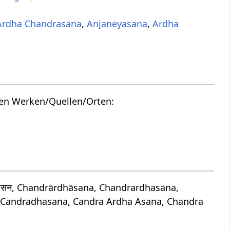
Ardha Chandrasana
,
Anjaneyasana
,
Ardha
den Werken/Quellen/Orten:
धासन, Chandrārdhāsana, Chandrardhasana,
 Candradhasana, Candra Ardha Asana, Chandra