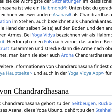
il sie die wichtigste der
Sitzhaltungen
im klassisch
anasana ist wie ein
Halbmond
: Unten bist du gera
eichnen wir zwei andere
Asanas
als Chandrardhas
iation
im Stehen, auch bezeichnet als Chandrakantas
(die Hand der selben Seite) auf den Boden und den 
ren Armes. Bei
Yoga Vidya
bezeichnen wir als Halbm
n
. Hierfür gib einen
Fuß
nach vorne, das andere Bein
Brust
zusammen und strecke dann die Arme nach obe
net, man kann sie aber auch
Ardha
Chandrardhasana
 weitere Informationen von Chandrardhasana findest
ya Hauptseite
und auch in der
Yoga Vidya App
für
n von Chandrardhasana
: Chandrardhasana gehört zu den
Seitbeugen
,
Rückb
eses Asana, diese Yoga Übung, gehört zu den
Stehha