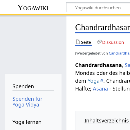
Yogawiki
Chandrardhasa
Seite
Diskussion
(Weitergeleitet von
Candrardha
Chandrardhasana
,
Sa
Mondes oder des halb
dem
Yoga
. Chandrar
Spenden
Hälfte;
Asana
- Stellun
Spenden für
Yoga Vidya
Inhaltsverzeichnis
Yoga lernen