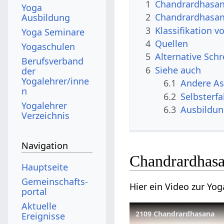
1
Chandrardhasan
Yoga
2
Chandrardhasan
Ausbildung
3
Klassifikation 
Yoga Seminare
4
Quellen
Yogaschulen
5
Alternative Sch
Berufsverband
6
Siehe auch
der
Yogalehrer/inne
6.1
Andere A
n
6.2
Selbsterf
Yogalehrer
6.3
Ausbildu
Verzeichnis
Navigation
Chandrardhasa
Hauptseite
Gemeinschafts­
Hier ein Video zur Y
portal
Aktuelle
2109 Chandrardhasana
Ereignisse