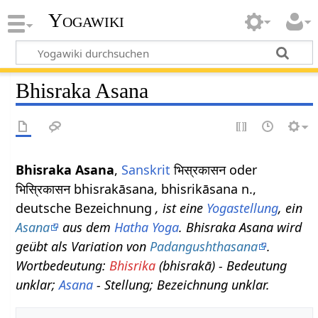
Yogawiki
Bhisraka Asana
Bhisraka Asana
,
Sanskrit
भिस्रकासन oder
भिस्रिकासन bhisrakāsana, bhisrikāsana n.,
deutsche Bezeichnung
, ist eine
Yogastellung
, ein
Asana
aus dem
Hatha Yoga
. Bhisraka Asana wird
geübt als Variation von
Padangushthasana
.
Wortbedeutung:
Bhisrika
(bhisrakā) - Bedeutung
unklar;
Asana
- Stellung; Bezeichnung unklar.