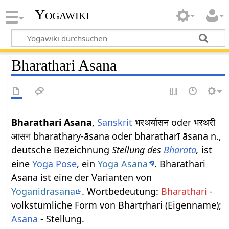
Yogawiki
Bharathari Asana
Bharathari Asana
,
Sanskrit
भरथर्यासन oder भरथरी
आसन bharathary-āsana oder bharatharī āsana n.,
deutsche Bezeichnung
Stellung des
Bharata
,
ist
eine
Yoga Pose
, ein
Yoga Asana
. Bharathari
Asana ist eine der Varianten von
Yoganidrasana
. Wortbedeutung:
Bharathari
-
volkstümliche Form von Bhartṛhari (Eigenname);
Asana
- Stellung.