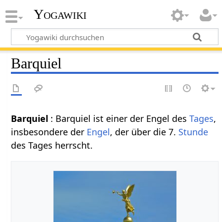
Yogawiki
Barquiel
Barquiel
: Barquiel ist einer der Engel des
Tages
,
insbesondere der
Engel
, der über die 7.
Stunde
des Tages herrscht.