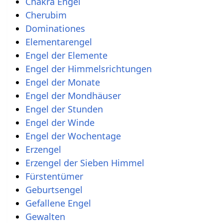
Chakra Engel
Cherubim
Dominationes
Elementarengel
Engel der Elemente
Engel der Himmelsrichtungen
Engel der Monate
Engel der Mondhäuser
Engel der Stunden
Engel der Winde
Engel der Wochentage
Erzengel
Erzengel der Sieben Himmel
Fürstentümer
Geburtsengel
Gefallene Engel
Gewalten