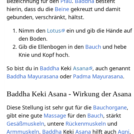
Bezeichnung für den
Pfau
.
Baddha
besteht
hierin, dass du die
Beine
gekreuzt und damit
gebunden, verschränkt, hältst.
Nimm den
Lotus
ein und gib die Hände auf
den Boden.
Gib die Ellenbogen in den
Bauch
und hebe
Knie und Kopf hoch.
So bist du in
Baddha
Keki
Asana
, auch genannt
Baddha
Mayurasana
oder
Padma
Mayurasana
.
Baddha Keki Asana - Wirkung der Asana
Diese Stellung ist sehr gut für die
Bauchorgane
,
gibt eine gute
Massage
für den
Bauch
, stärkt
Gesäßmuskeln
, untere
Rückenmuskeln
und
Armmuskeln
.
Baddha
Keki
Asana
hilft auch
Agni
,