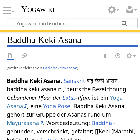
Yogawiki
Baddha Keki Asana
(Weitergeleitet von
Baddhakekyasana
)
Baddha Keki Asana
,
Sanskrit
बद्ध केकी आसन
baddha kekī āsana n., deutsche Bezeichnung
Gebundener Pfau; der
Lotus
-Pfau,
ist ein
Yoga
Asana
, eine
Yoga Pose
. Baddha Keki Asana
gehört zur Gruppe der Asanas rund um
Mayurasana
. Wortbedeutung:
Baddha
-
gebunden, verschränkt, gefaltet; [[Keki (Marathi,
kekī) - Pfau;
Asana
- Stellung.