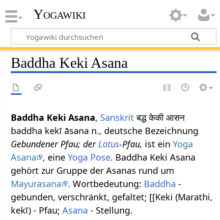
Yogawiki
Baddha Keki Asana
Baddha Keki Asana
,
Sanskrit
बद्ध केकी आसन
baddha kekī āsana n., deutsche Bezeichnung
Gebundener Pfau; der
Lotus
-Pfau,
ist ein
Yoga
Asana
, eine
Yoga Pose
. Baddha Keki Asana
gehört zur Gruppe der Asanas rund um
Mayurasana
. Wortbedeutung:
Baddha
-
gebunden, verschränkt, gefaltet; [[Keki (Marathi,
kekī) - Pfau;
Asana
- Stellung.