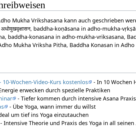
chreibweisen
Adho Mukha Vrikshasana kann auch geschrieben we
सन अधोमुखवृक्षासन, baddha-koṇāsana in adho-mukha-vṛk
a, baddha-konasana in adho-mukha-vriksasana, Ba
Adho Mukha Vriksha Pitha, Baddha Konasan in Adho
 - 10-Wochen-Video-Kurs kostenlos
- In 10 Wochen 
Energie erwecken durch spezielle Praktiken
minar
- Tiefer kommen durch intensive Asana Praxi
os
- Übe Yoga, wann immer du willst
deal um tief ins Yoga einzutauchen
- Intensive Theorie und Praxis des Yoga in all seine