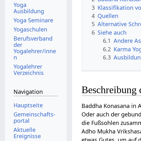
Yoga
3
Klassifikation 
Ausbildung
4
Quellen
Yoga Seminare
5
Alternative Sch
Yogaschulen
6
Siehe auch
Berufsverband
6.1
Andere A
der
6.2
Karma Yo
Yogalehrer/inne
n
6.3
Ausbildu
Yogalehrer
Verzeichnis
Beschreibung 
Navigation
Hauptseite
Baddha Konasana in A
Gemeinschafts­
Oder auch der gebun
portal
die Fußsohlen zusamm
Aktuelle
Adho Mukha Vrikshasa
Ereignisse
etwas Gutes, um auf 