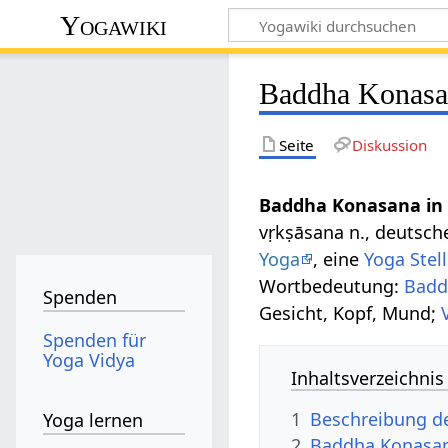
Yogawiki
Baddha Konasa
Seite
Diskussion
Baddha Konasana in
vṛkṣāsana n., deutsc
Yoga
, eine
Yoga Stel
Wortbedeutung:
Badd
Spenden
Gesicht, Kopf, Mund;
Spenden für
Yoga Vidya
Inhaltsverzeichnis
1
Beschreibung d
Yoga lernen
2
Baddha Konasan