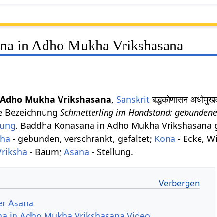
na in Adho Mukha Vrikshasana
 Adho Mukha Vrikshasana
,
Sanskrit
बद्धकोणासन अधोमु
he Bezeichnung
Schmetterling im Handstand; gebundene
lung
. Baddha Konasana in Adho Mukha Vrikshasana gi
ha
- gebunden, verschränkt, gefaltet;
Kona
- Ecke, W
Vriksha
- Baum;
Asana
- Stellung.
er Asana
a in Adho Mukha Vrikshasana Video