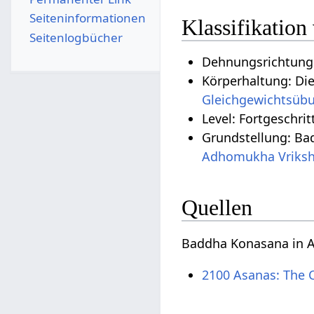
Seiten­­informationen
Klassifikatio
Seitenlogbücher
Dehnungsrichtung
Körperhaltung: Di
Gleichgewichtsüb
Level: Fortgeschrit
Grundstellung: Ba
Adhomukha Vriks
Quellen
Baddha Konasana in A
2100 Asanas: The 