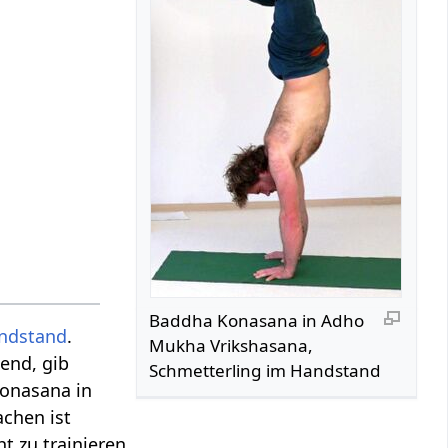
Baddha Konasana in Adho
ndstand
.
Mukha Vrikshasana,
end, gib
Schmetterling im Handstand
Konasana in
chen ist
t zu trainieren.