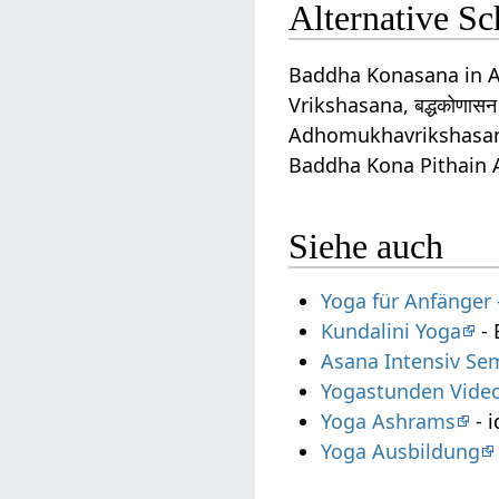
Alternative S
Baddha Konasana in 
Vrikshasana, बद्धकोणा
Adhomukhavrikshasan
Baddha Kona Pithain 
Siehe auch
Yoga für Anfänger
Kundalini Yoga
- 
Asana Intensiv Se
Yogastunden Vide
Yoga Ashrams
- i
Yoga Ausbildung