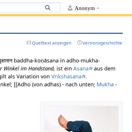
Anonym
Quelltext anzeigen
Versionsgeschichte
खवृक्षासन baddha-koṇāsana in adho-mukha-
r Winkel im Handstand,
ist ein
Asana
aus dem
lt als Variation von
Vrikshasana
.
inkel; [[Adho (von adhas) - nach unten;
Mukha
-