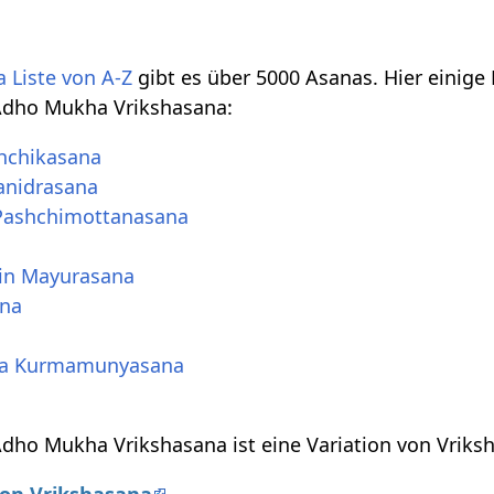
 Liste von A-Z
gibt es über 5000 Asanas. Hier einige
Adho Mukha Vrikshasana:
hchikasana
anidrasana
Pashchimottanasana
in Mayurasana
ana
ha Kurmamunyasana
dho Mukha Vrikshasana ist eine Variation von Vriks