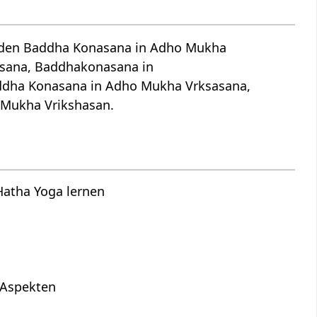
rden Baddha Konasana in Adho Mukha
ṣāsana, Baddhakonasana in
ddha Konasana in Adho Mukha Vrksasana,
 Mukha Vrikshasan.
Hatha Yoga lernen
s
n Aspekten