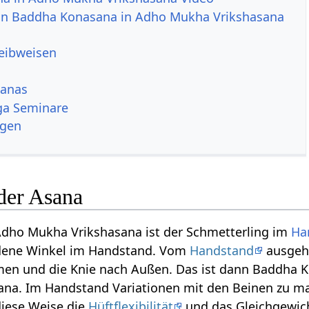
von Baddha Konasana in Adho Mukha Vrikshasana
reibweisen
sanas
ga Seminare
ngen
der Asana
dho Mukha Vrikshasana ist der Schmetterling im
Ha
dene Winkel im Handstand. Vom
Handstand
ausgeh
en und die Knie nach Außen. Das ist dann Baddha 
na. Im Handstand Variationen mit den Beinen zu ma
diese Weise die
Hüftflexibilität
und das Gleichgewich