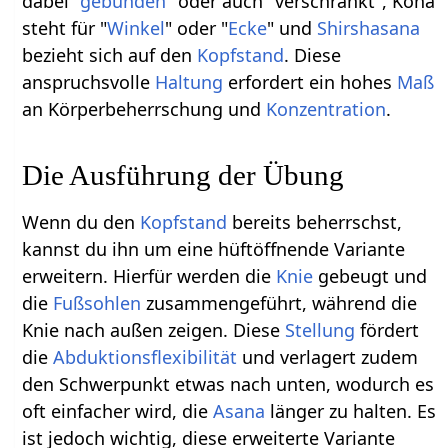
dabei "
gebunden
" oder auch "verschränkt", Kona
steht für "
Winkel
" oder "
Ecke
" und
Shirshasana
bezieht sich auf den
Kopfstand
. Diese
anspruchsvolle
Haltung
erfordert ein hohes
Maß
an Körperbeherrschung und
Konzentration
.
Die Ausführung der Übung
Wenn du den
Kopfstand
bereits beherrschst,
kannst du ihn um eine hüftöffnende Variante
erweitern. Hierfür werden die
Knie
gebeugt und
die
Fußsohlen
zusammengeführt, während die
Knie nach außen zeigen. Diese
Stellung
fördert
die
Abduktionsflexibilität
und verlagert zudem
den Schwerpunkt etwas nach unten, wodurch es
oft einfacher wird, die
Asana
länger zu halten. Es
ist jedoch wichtig, diese erweiterte Variante