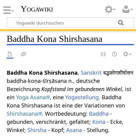
Yogawiki
Baddha Kona Shirshasana
Baddha Kona Shirshasana
,
Sanskrit
बद्धकोणशीर्षासन
baddha-koṇa-śīrṣāsana n., deutsche
Bezeichnung
Kopfstand im gebundenen Winkel,
ist
ein
Yoga Asana
, eine
Yogastellung
. Baddha
Kona Shirshasana ist eine der Variationen von
Shirshasana
. Wortbedeutung:
Baddha
-
gebunden, verschränkt, gefaltet;
Kona
- Ecke,
Winkel;
Shirsha
- Kopf;
Asana
- Stellung.