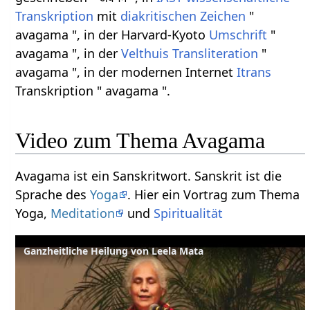
Transkription
mit
diakritischen Zeichen
"
avagama ", in der Harvard-Kyoto
Umschrift
"
avagama ", in der
Velthuis
Transliteration
"
avagama ", in der modernen Internet
Itrans
Transkription " avagama ".
Video zum Thema Avagama
Avagama ist ein Sanskritwort. Sanskrit ist die
Sprache des
Yoga
. Hier ein Vortrag zum Thema
Yoga,
Meditation
und
Spiritualität
Ganzheitliche Heilung von Leela Mata