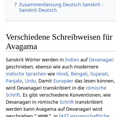
7
Zusammenfassung Deutsch Sanskrit -
Sanskrit Deutsch
Verschiedene Schreibweisen für
Avagama
Sanskrit Wörter werden in
Indien
auf
Devanagari
geschrieben, ebenso wie auch modernere
indische Sprachen
wie
Hindi
,
Bengali
,
Gujarati
,
Panjabi
,
Urdu
. Damit
Europäer
das lesen können,
wird Devanagari transkribiert in die
römische
Schrift
. Es gibt verschiedene Konventionen, wie
Devanagari in römische
Schrift
transkribiert
werden kann Avagama auf Devanagari wird
geschrieben " अवगम ", in
IAST
wissenschaftliche