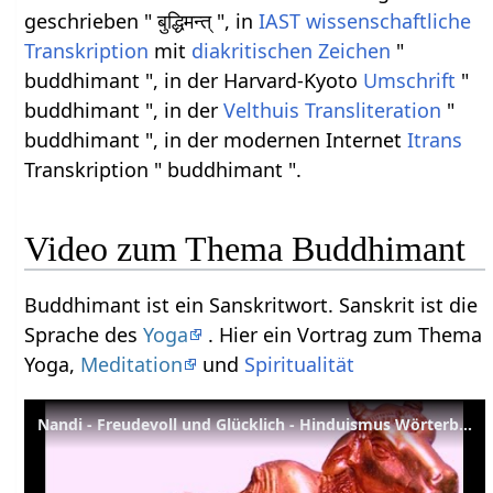
geschrieben " बुद्धिमन्त् ", in
IAST
wissenschaftliche
Transkription
mit
diakritischen Zeichen
"
buddhimant ", in der Harvard-Kyoto
Umschrift
"
buddhimant ", in der
Velthuis
Transliteration
"
buddhimant ", in der modernen Internet
Itrans
Transkription " buddhimant ".
Video zum Thema Buddhimant
Buddhimant ist ein Sanskritwort. Sanskrit ist die
Sprache des
Yoga
. Hier ein Vortrag zum Thema
Yoga,
Meditation
und
Spiritualität
Nandi - Freudevoll und Glücklich - Hinduismus Wörterbuch