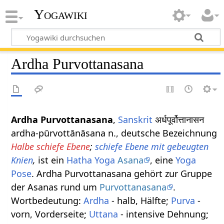
Yogawiki
Ardha Purvottanasana
Ardha Purvottanasana
,
Sanskrit
अर्धपूर्वोत्तानासन
ardha-pūrvottānāsana n., deutsche Bezeichnung
Halbe schiefe Ebene
;
schiefe Ebene mit gebeugten
Knien
,
ist ein
Hatha Yoga
Asana
, eine
Yoga
Pose
. Ardha Purvottanasana gehört zur Gruppe
der Asanas rund um
Purvottanasana
.
Wortbedeutung:
Ardha
- halb, Hälfte;
Purva
-
vorn, Vorderseite;
Uttana
- intensive Dehnung;