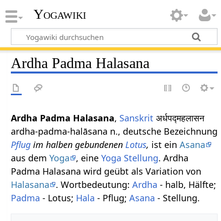
Yogawiki
Ardha Padma Halasana
Ardha Padma Halasana
,
Sanskrit
अर्धपद्महलासन
ardha-padma-halāsana n., deutsche Bezeichnung
Pflug
im halben gebundenen
Lotus
,
ist ein
Asana
aus dem
Yoga
, eine
Yoga Stellung
. Ardha
Padma Halasana wird geübt als Variation von
Halasana
. Wortbedeutung:
Ardha
- halb, Hälfte;
Padma
- Lotus;
Hala
- Pflug;
Asana
- Stellung.