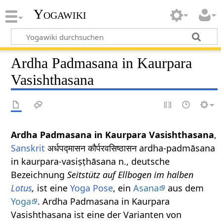
Yogawiki
Ardha Padmasana in Kaurpara
Vasishthasana
Ardha Padmasana in Kaurpara Vasishthasana
,
Sanskrit
अर्धपद्मासन कौर्परवसिष्ठासन ardha-padmāsana
in kaurpara-vasiṣṭhāsana n., deutsche
Bezeichnung
Seitstütz auf Ellbogen im halben
Lotus
,
ist eine
Yoga Pose
, ein
Asana
aus dem
Yoga
. Ardha Padmasana in Kaurpara
Vasishthasana ist eine der Varianten von