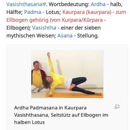
Vasishthasana
. Wortbedeutung:
Ardha
- halb,
Hälfte;
Padma
- Lotus;
Kaurpara (kaurpara) - zum
Ellbogen gehörig (von Kurpara/Kūrpara
-
Ellbogen);
Vasishtha
- einer der sieben
mythischen Weisen;
Asana
- Stellung.
Ardha Padmasana in Kaurpara
Vasishthasana, Seitstütz auf Ellbogen im
halben Lotus