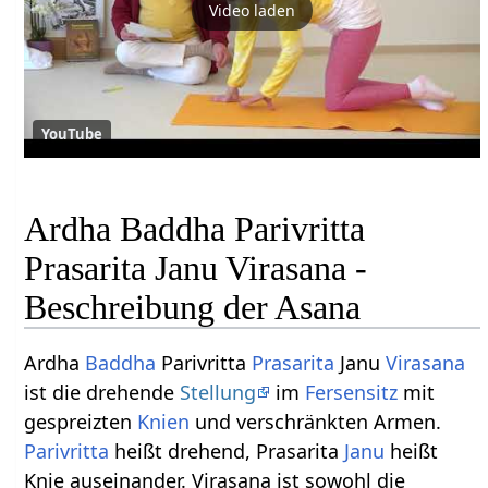
Video laden
YouTube
Ardha Baddha Parivritta
Prasarita Janu Virasana -
Beschreibung der Asana
Ardha
Baddha
Parivritta
Prasarita
Janu
Virasana
ist die drehende
Stellung
im
Fersensitz
mit
gespreizten
Knien
und verschränkten Armen.
Parivritta
heißt drehend, Prasarita
Janu
heißt
Knie auseinander. Virasana ist sowohl die