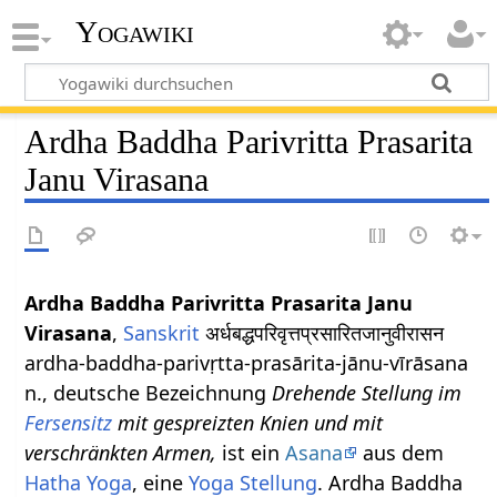
Yogawiki
Ardha Baddha Parivritta Prasarita
Janu Virasana
Ardha Baddha Parivritta Prasarita Janu
Virasana
,
Sanskrit
अर्धबद्धपरिवृत्तप्रसारितजानुवीरासन
ardha-baddha-parivṛtta-prasārita-jānu-vīrāsana
n., deutsche Bezeichnung
Drehende Stellung im
Fersensitz
mit gespreizten Knien und mit
verschränkten Armen,
ist ein
Asana
aus dem
Hatha Yoga
, eine
Yoga Stellung
. Ardha Baddha