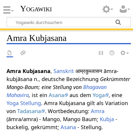
Yogawiki
Amra Kubjasana
Amra Kubjasana
,
Sanskrit
आम्रकुब्जासन āmra-
kubjāsana n., deutsche Bezeichnung
Gekrümmter
Mango-Baum; eine Stellung von
Bhagavan
Mahavira
,
ist ein
Asana
aus dem
Yoga
, eine
Yoga Stellung
. Amra Kubjasana gilt als Variation
von
Tadasana
. Wortbedeutung:
Amra
(āmra/amra) - Mango, Mango Baum;
Kubja
-
buckelig, gekrümmt;
Asana
- Stellung.