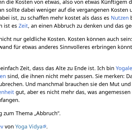
nn die Kosten von etwas, also von etwas Künftigem 
 sollte dabei weniger auf die vergangenen Kosten u
ei ist, zu schaffen mehr kostet als dass es
Nutzen
b
n ist es
Zeit
, an einen Abbruch zu denken und das ge
 nicht nur geldliche Kosten. Kosten können auch sein
nd für etwas anderes Sinnvolleres erbringen könnte,
infach Zeit, dass das Alte zu Ende ist. Ich bin
Yogale
nen
sind, die ihnen nicht mehr passen. Sie merken: Das
zubrechen. Und manchmal brauchen sie den Mut und
enheit
gut, aber es nicht mehr das, was angemessen i
ufangen.
g zum Thema „Abbruch“.
ev
von
Yoga Vidya
.