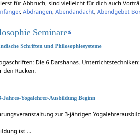
erst für Abbruch, sind vielleicht für dich auch Vort
nfänger
,
Abdrängen
,
Abendandacht
,
Abendgebet Bon
ilosophie Seminare
 Indische Schriften und Philosophiesysteme
ogaschriften: Die 6 Darshanas. Unterrichtstechniken:
ür den Rücken.
 3-Jahres-Yogalehrer-Ausbildung Beginn
führungsveranstaltung zur 3-jährigen Yogalehrerausb
ildung ist …