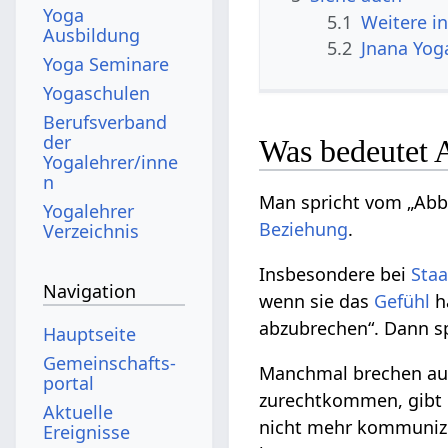
Yoga
5.1
Weitere i
Ausbildung
5.2
Jnana Yog
Yoga Seminare
Yogaschulen
Berufsverband
der
Was bedeutet 
Yogalehrer/inne
n
Man spricht vom „Abb
Yogalehrer
Beziehung
.
Verzeichnis
Insbesondere bei
Sta
Navigation
wenn sie das
Gefühl
h
abzubrechen“. Dann s
Hauptseite
Gemeinschafts­
Manchmal brechen au
portal
zurechtkommen, gibt 
Aktuelle
nicht mehr kommunizi
Ereignisse