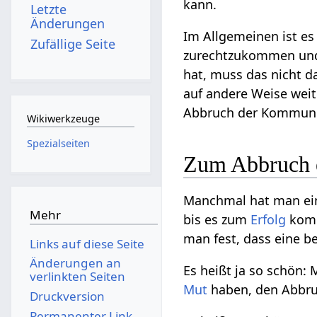
kann.
Letzte
Änderungen
Im Allgemeinen ist es
Zufällige Seite
zurechtzukommen und 
hat, muss das nicht da
auf andere Weise weit
Abbruch der Kommuni
Wikiwerkzeuge
Spezialseiten
Zum Abbruch e
Manchmal hat man e
Mehr
bis es zum
Erfolg
komm
man fest, dass eine b
Links auf diese Seite
Änderungen an
Es heißt ja so schön:
verlinkten Seiten
Mut
haben, den Abbru
Druckversion
Permanenter Link