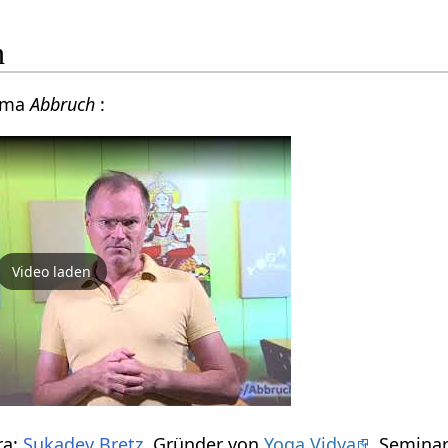
h
hema
Abbruch
:
Video laden
ra:
Sukadev Bretz
, Gründer von
Yoga Vidya
, Seminar