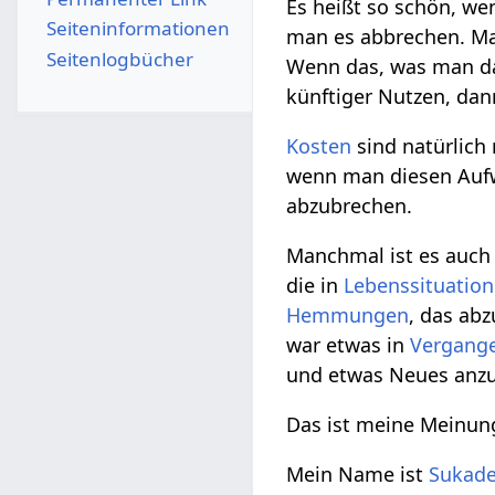
Es heißt so schön, we
Seiten­­informationen
man es abbrechen. Man
Seitenlogbücher
Wenn das, was man dab
künftiger Nutzen, dan
Kosten
sind natürlich
wenn man diesen Aufwa
abzubrechen.
Manchmal ist es auch e
die in
Lebenssituatio
Hemmungen
, das ab
war etwas in
Vergang
und etwas Neues anz
Das ist meine Meinun
Mein Name ist
Sukad