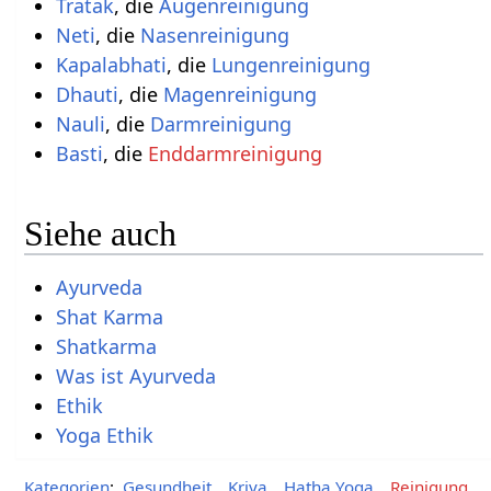
Tratak
, die
Augenreinigung
Neti
, die
Nasenreinigung
Kapalabhati
, die
Lungenreinigung
Dhauti
, die
Magenreinigung
Nauli
, die
Darmreinigung
Basti
, die
Enddarmreinigung
Siehe auch
Ayurveda
Shat Karma
Shatkarma
Was ist Ayurveda
Ethik
Yoga Ethik
Kategorien
:
Gesundheit
Kriya
Hatha Yoga
Reinigung