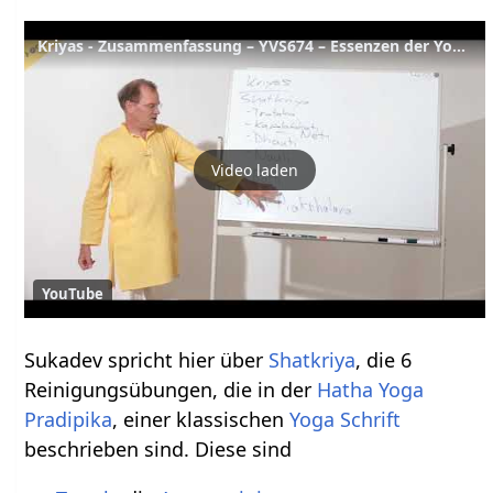
Kriyas - Zusammenfassung – YVS674 – Essenzen der Yoga-Lehren – Teil 27
Video laden
YouTube
Sukadev spricht hier über
Shatkriya
, die 6
Reinigungsübungen, die in der
Hatha Yoga
Pradipika
, einer klassischen
Yoga Schrift
beschrieben sind. Diese sind