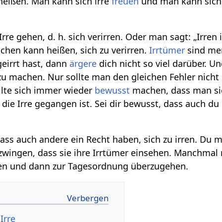
 heißen. Man kann sich irre
freuen
und man kann sich 
rre gehen, d. h. sich verirren. Oder man sagt: „Irren i
schen kann heißen, sich zu verirren.
Irrtümer
sind men
eirrt hast, dann
ärgere
dich nicht so viel darüber. U
u machen. Nur sollte man den gleichen Fehler nich
lte sich immer wieder
bewusst
machen, dass man sic
die Irre gegangen ist. Sei dir bewusst, dass auch du 
dass auch andere ein Recht haben, sich zu irren. Du 
wingen, dass sie ihre Irrtümer einsehen. Manchmal r
n und dann zur Tagesordnung überzugehen.