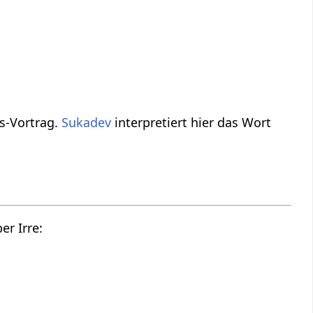
mprovisations-Vortrag.
Sukadev
interpretiert hier das Wort
Hier findest du die Tonspur des oberen Videos, also einen Audio Vortrag über Irre‏‎: