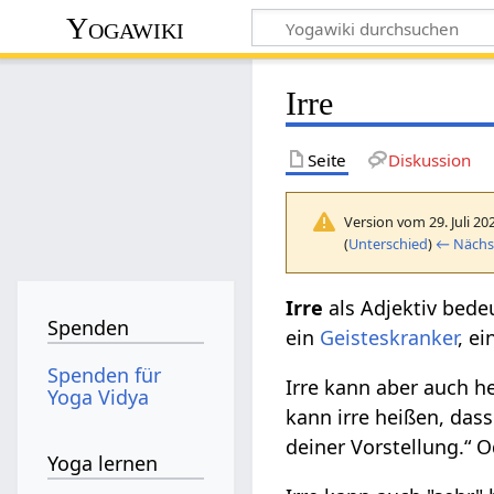
Yogawiki
Irre
Seite
Diskussion
Version vom 29. Juli 20
(
Unterschied
)
← Nächst
Irre‏‎
als Adjektiv bed
Spenden
ein
Geisteskranker
, e
Spenden für
Irre kann aber auch h
Yoga Vidya
kann irre heißen, dass
deiner Vorstellung.“ O
Yoga lernen