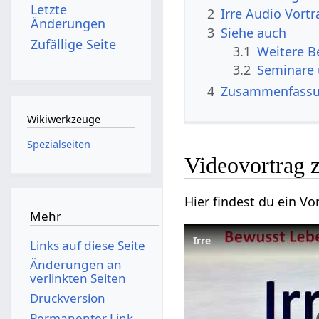
Letzte
2
Irre‏‎ Audio Vort
Änderungen
3
Siehe auch
Zufällige Seite
3.1
3.2
Seminare
4
Zusammenfass
Wikiwerkzeuge
Spezialseiten
Mehr
Irre
Links auf diese Seite
Änderungen an
verlinkten Seiten
Druckversion
Permanenter Link