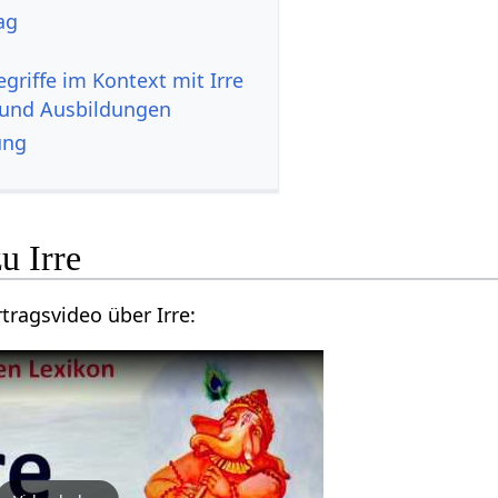
rag
 und Ausbildungen
ung
Hier findest du ein Vortragsvideo über Irre‏‎: