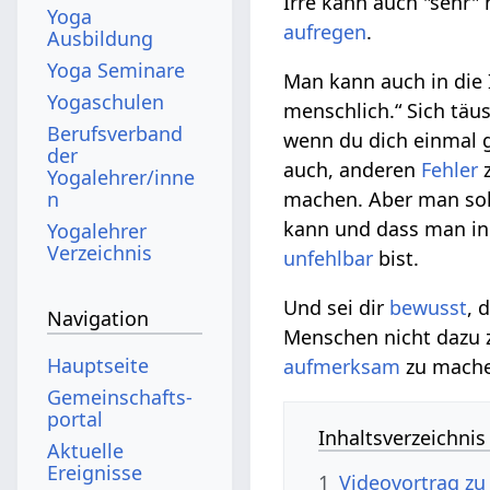
Irre kann auch "sehr"
Yoga
aufregen
.
Ausbildung
Yoga Seminare
Man kann auch in die I
Yogaschulen
menschlich.“ Sich täu
Berufsverband
wenn du dich einmal g
der
auch, anderen
Fehler
z
Yogalehrer/inne
n
machen. Aber man sol
kann und dass man in 
Yogalehrer
Verzeichnis
unfehlbar
bist.
Und sei dir
bewusst
, 
Navigation
Menschen nicht dazu z
Hauptseite
aufmerksam
zu mache
Gemeinschafts­
portal
Inhaltsverzeichnis
Aktuelle
Ereignisse
1