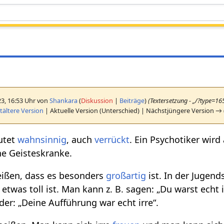
23, 16:53 Uhr von
Shankara
(
Diskussion
|
Beiträge
)
(Textersetzung - „/?type=1
ältere Version
| Aktuelle Version (Unterschied) | Nächstjüngere Version → 
eutet
wahnsinnig
, auch
verrückt
. Ein Psychotiker wird 
ine Geisteskranke.
eißen, dass es besonders
großartig
ist. In der Jugen
 etwas toll ist. Man kann z. B. sagen: „Du warst echt i
der: „Deine Aufführung war echt irre“.