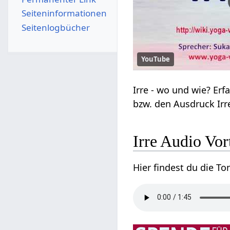
Seiten­­informationen
Seitenlogbücher
YouTube
Irre‏‎ Audio V