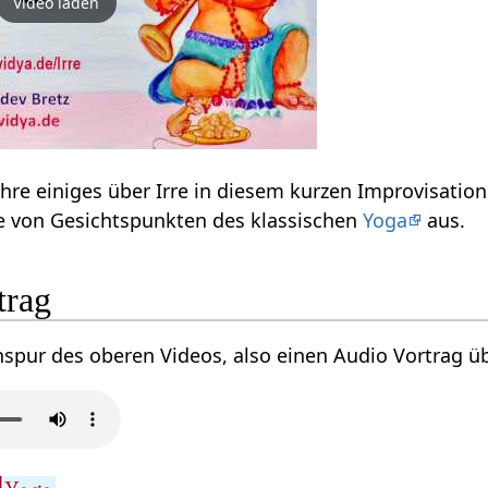
Video laden
Irre‏‎ - wo und wie? Erfahre einiges über Irre‏‎ in diesem kurzen I
bzw. den Ausdruck Irre‏‎ von Gesichtspunkten des klassischen
Yoga
aus.
ortrag