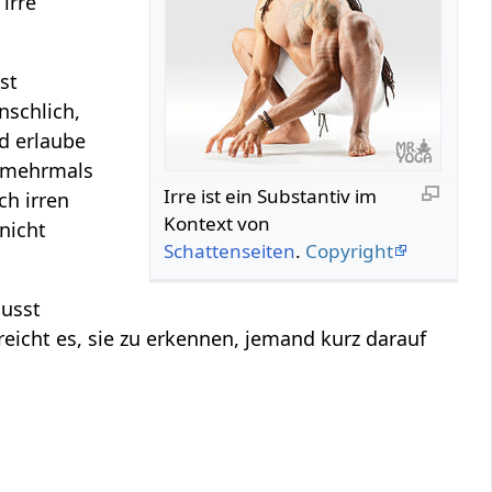
irre
st
schlich,
nd erlaube
t mehrmals
Irre‏‎ ist ein Substantiv im
h irren
Kontext von
nicht
Schattenseiten
.
Copyright
musst
eicht es, sie zu erkennen, jemand kurz darauf