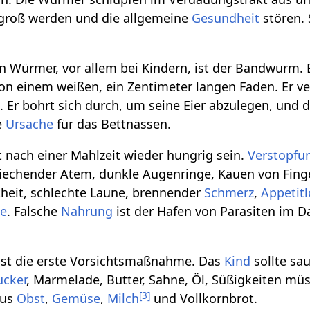
groß werden und die allgemeine
Gesundheit
stören. 
n Würmer, vor allem bei Kindern, ist der Bandwurm.
on einem weißen, ein Zentimeter langen Faden. Er ve
. Er bohrt sich durch, um seine Eier abzulegen, und 
e
Ursache
für das Bettnässen.
 nach einer Mahlzeit wieder hungrig sein.
Verstopfu
iechender Atem, dunkle Augenringe, Kauen von Finge
ztheit, schlechte Laune, brennender
Schmerz
,
Appetitl
e
. Falsche
Nahrung
ist der Hafen von Parasiten im D
 ist die erste Vorsichtsmaßnahme. Das
Kind
sollte sa
ucker
, Marmelade, Butter, Sahne, Öl, Süßigkeiten mü
[
3
]
us
Obst
,
Gemüse
,
Milch
und Vollkornbrot.