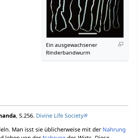
Ein ausgewachsener
Rinderbandwurm
ananda
, S.256.
Divine Life Society
eln. Man isst sie üblicherweise mit der
Nahrung
d leben von der
Nahrung
des Wirts. Diese