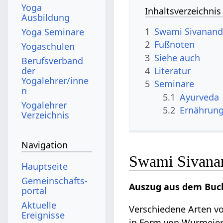
Yoga
Inhaltsverzeichnis
Ausbildung
1
Swami Sivanan
Yoga Seminare
2
Fußnoten
Yogaschulen
3
Siehe auch
Berufsverband
der
4
Literatur
Yogalehrer/inne
5
Seminare
n
5.1
Ayurveda
Yogalehrer
5.2
Ernährun
Verzeichnis
Navigation
Swami Sivana
Hauptseite
Gemeinschafts­
Auszug aus dem Buch
portal
Aktuelle
Verschiedene Arten 
Ereignisse
in Form von Wurmeier