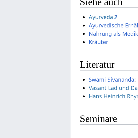
Siehe auch
Ayurveda
Ayurvedische Ern
Nahrung als Medi
Kräuter
Literatur
Swami
Sivananda
:
Vasant Lad und Da
Hans Heinrich Rhy
Seminare