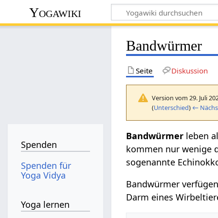
Yogawiki
Bandwürmer
Seite
Diskussion
Version vom 29. Juli 20
(
Unterschied
)
← Nächst
Bandwürmer
leben al
Spenden
kommen nur wenige da
sogenannte Echinokko
Spenden für
Yoga Vidya
Bandwürmer verfügen 
Darm eines Wirbeltie
Yoga lernen