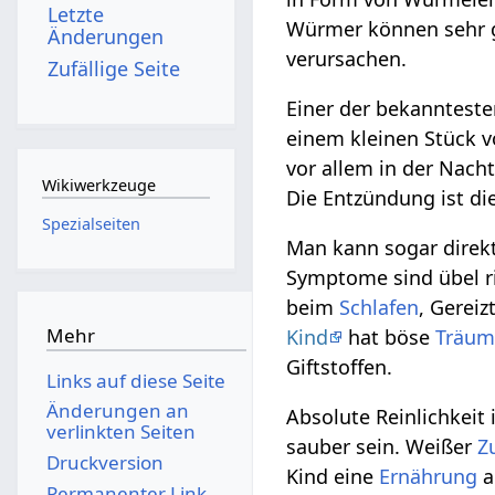
Letzte
Würmer können sehr 
Änderungen
verursachen.
Zufällige Seite
Einer der bekannteste
einem kleinen Stück v
vor allem in der Nacht
Wikiwerkzeuge
Die Entzündung ist di
Spezialseiten
Man kann sogar direkt
Symptome sind übel r
beim
Schlafen
, Gerei
Mehr
Kind
hat böse
Träum
Giftstoffen.
Links auf diese Seite
Änderungen an
Absolute Reinlichkeit
verlinkten Seiten
sauber sein. Weißer
Z
Druckversion
Kind eine
Ernährung
a
Permanenter Link