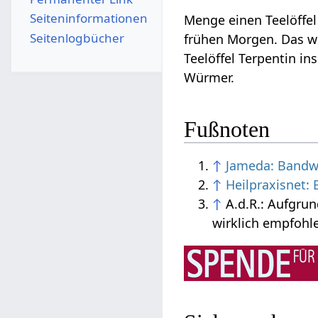
Seiten­­informationen
Menge einen Teelöffel
Seitenlogbücher
frühen Morgen. Das w
Teelöffel Terpentin in
Würmer.
Fußnoten
↑
Jameda: Band
↑
Heilpraxisnet
↑
A.d.R.: Aufgru
wirklich empfohl