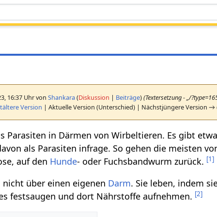
23, 16:37 Uhr von
Shankara
(
Diskussion
|
Beiträge
)
(Textersetzung - „/?type=1
ältere Version
| Aktuelle Version (Unterschied) | Nächstjüngere Version → 
s Parasiten in Därmen von Wirbeltieren. Es gibt et
von als Parasiten infrage. So gehen die meisten vo
[
1
]
se, auf den
Hunde
- oder Fuchsbandwurm zurück.
nicht über einen eigenen
Darm
. Sie leben, indem si
[
2
]
res festsaugen und dort Nährstoffe aufnehmen.