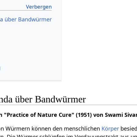
da über Bandwürmer
g
nda über Bandwürmer
 "Practice of Nature Cure" (1951) von Swami Siv
von Würmern können den menschlichen
Körper
besied
n. Die Würmer schlüpfen im Verdauungstrakt aus un