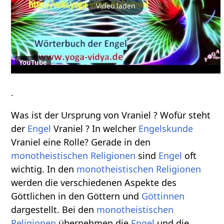
Video laden
YouTube
.
Was ist der Ursprung von Vraniel ? Wofür steht
der
Engel
Vraniel ? In welcher
Engelskunde
Vraniel eine Rolle? Gerade in den
monotheistischen
Religionen
sind
Engel
oft
wichtig. In den
monotheistischen
Religionen
werden die verschiedenen Aspekte des
Göttlichen in den Göttern und
Göttinnen
dargestellt. Bei den
monotheistischen
Religionen
übernehmen die
Engel
und die