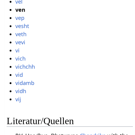
vel
ven
vep
vesht
veth
vevi
vi
vich
vichchh
vid
vidamb
vidh
vij
Literatur/Quellen