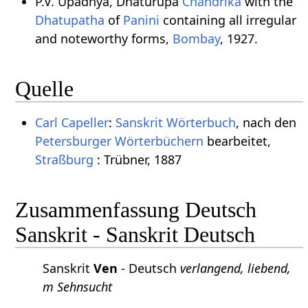
P.V. Upadhya, Dhaturupa
Chandrika
with the
Dhatupatha
of
Panini
containing all irregular
and noteworthy forms,
Bombay
, 1927.
Quelle
Carl Capeller
:
Sanskrit Wörterbuch
, nach den
Petersburger Wörterbüchern
bearbeitet,
Straßburg
: Trübner, 1887
Zusammenfassung Deutsch
Sanskrit - Sanskrit Deutsch
Sanskrit
Ven
- Deutsch
verlangend, liebend,
m Sehnsucht