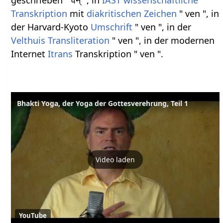
geschrieben " वेन् ", in
IAST
wissenschaftliche
Transkription
mit
diakritischen Zeichen
" ven ", in
der Harvard-Kyoto
Umschrift
" ven ", in der
Velthuis
Transliteration
" ven ", in der modernen
Internet
Itrans
Transkription " ven ".
Bhakti Yoga, der Yoga der Gottesverehrung, Teil 1
Video laden
YouTube