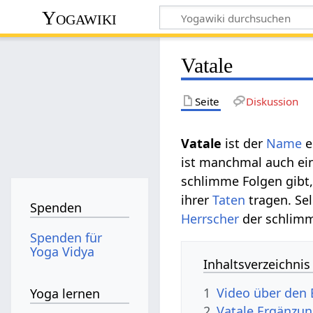
Yogawiki
Vatale
Seite
Diskussion
Vatale
ist der
Name
e
ist manchmal auch ei
schlimme Folgen gibt
ihrer
Taten
tragen. Se
Spenden
Herrscher
der schlimm
Spenden für
Yoga Vidya
Inhaltsverzeichnis
1
Video über den 
Yoga lernen
2
Vatale Ergänzu