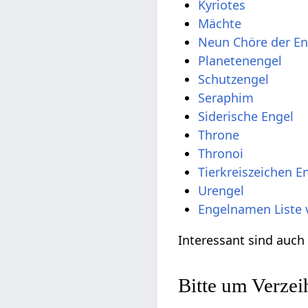
Kyriotes
Mächte
Neun Chöre der En
Planetenengel
Schutzengel
Seraphim
Siderische Engel
Throne
Thronoi
Tierkreiszeichen E
Urengel
Engelnamen Liste 
Interessant sind auc
Bitte um Verze