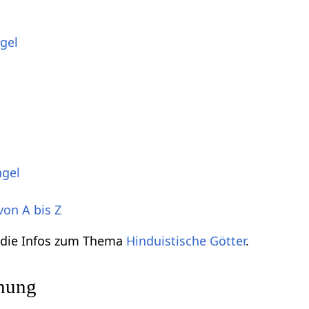
gel
ngel
von A bis Z
h die Infos zum Thema
Hinduistische Götter
.
ihung