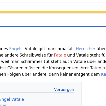
ines
Engels
. Vatale gilt manchmal als
Herrscher
über
ne andere Schreibweise für
Fatale
und Vatale steht f
, weil man Schlimmes tut steht auch Vatale über an
lbst Cäsaren müssen die Konsequenzen ihrer Taten tr
en Folgen über andere, denn keiner entgeht dem
K
Engel Vatale
ngen