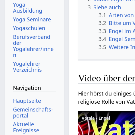
Yoga
3
Siehe auch
Ausbildung
3.1
Arten von
Yoga Seminare
3.2
Bitte um 
Yogaschulen
3.3
Engel im 
Berufsverband
3.4
Engel Sem
der
3.5
Weitere I
Yogalehrer/inne
n
Yogalehrer
Verzeichnis
Video über de
Navigation
Hier hörst du einiges
Hauptseite
religiöse Rolle von Vat
Gemeinschafts­
portal
Vatale - Engel
Aktuelle
Ereignisse