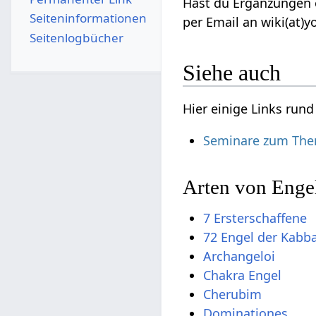
Hast du Ergänzungen o
Seiten­­informationen
per Email an wiki(at)y
Seitenlogbücher
Siehe auch
Hier einige Links run
Seminare zum The
Arten von Enge
7 Ersterschaffene
72 Engel der Kabb
Archangeloi
Chakra Engel
Cherubim
Dominationes