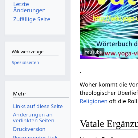
Letzte
Änderungen
Zufällige Seite
Wikiwerkzeuge
YouTube
Spezialseiten
.
Woher kommt die Vorst
theologischer Überlie
Mehr
Religionen
oft die Rol
Links auf diese Seite
Änderungen an
verlinkten Seiten
Vatale Ergänz
Druckversion
Permanenter Link