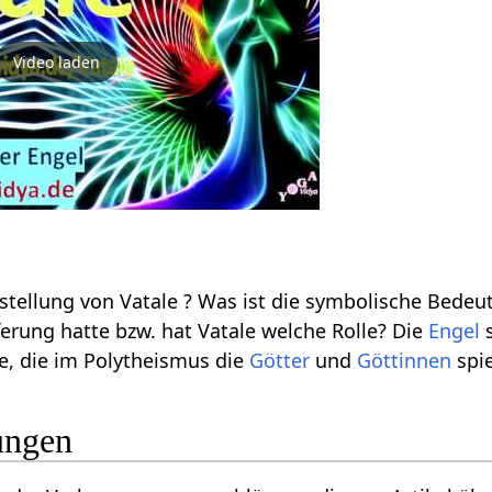
Video laden
ellung von Vatale ? Was ist die symbolische Bedeutu
ferung hatte bzw. hat Vatale welche Rolle? Die
Engel
s
le, die im Polytheismus die
Götter
und
Göttinnen
spie
ungen