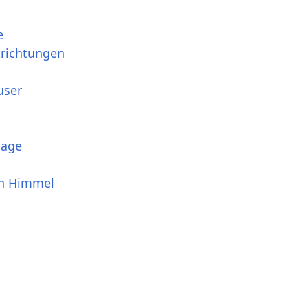
e
srichtungen
user
tage
en Himmel