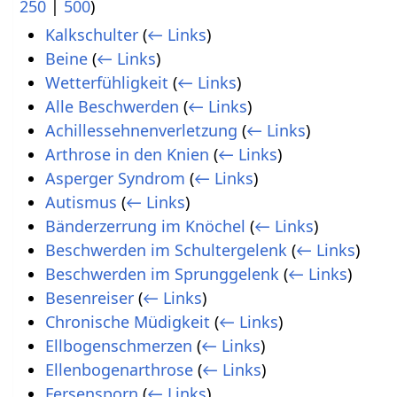
250
|
500
)
Kalkschulter
(
← Links
)
Beine
(
← Links
)
Wetterfühligkeit
(
← Links
)
Alle Beschwerden
(
← Links
)
Achillessehnenverletzung
(
← Links
)
Arthrose in den Knien
(
← Links
)
Asperger Syndrom
(
← Links
)
Autismus
(
← Links
)
Bänderzerrung im Knöchel
(
← Links
)
Beschwerden im Schultergelenk
(
← Links
)
Beschwerden im Sprunggelenk
(
← Links
)
Besenreiser
(
← Links
)
Chronische Müdigkeit
(
← Links
)
Ellbogenschmerzen
(
← Links
)
Ellenbogenarthrose
(
← Links
)
Fersensporn
(
← Links
)