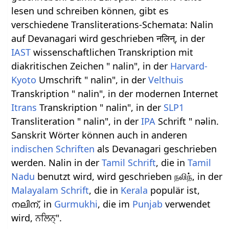
lesen und schreiben können, gibt es
verschiedene Transliterations-Schemata: Nalin
auf Devanagari wird geschrieben नलिन्, in der
IAST
wissenschaftlichen Transkription mit
diakritischen Zeichen " nalin", in der
Harvard-
Kyoto
Umschrift " nalin", in der
Velthuis
Transkription " nalin", in der modernen Internet
Itrans
Transkription " nalin", in der
SLP1
Transliteration " nalin", in der
IPA
Schrift " nəlin.
Sanskrit Wörter können auch in anderen
indischen Schriften
als Devanagari geschrieben
werden. Nalin in der
Tamil Schrift
, die in
Tamil
Nadu
benutzt wird, wird geschrieben நலிந், in der
Malayalam Schrift
, die in
Kerala
populär ist,
നലിന്, in
Gurmukhi
, die im
Punjab
verwendet
wird, ਨਲਿਨ੍".