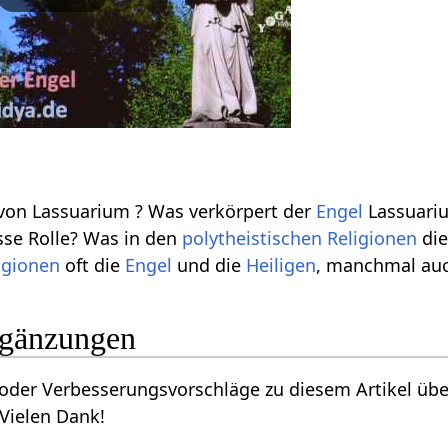
 von Lassuarium ? Was verkörpert der
Engel
Lassuariu
sse Rolle? Was in den
polytheistischen
Religionen
di
igionen
oft die
Engel
und die
Heiligen
, manchmal au
rgänzungen
oder Verbesserungsvorschläge zu diesem Artikel übe
 Vielen Dank!