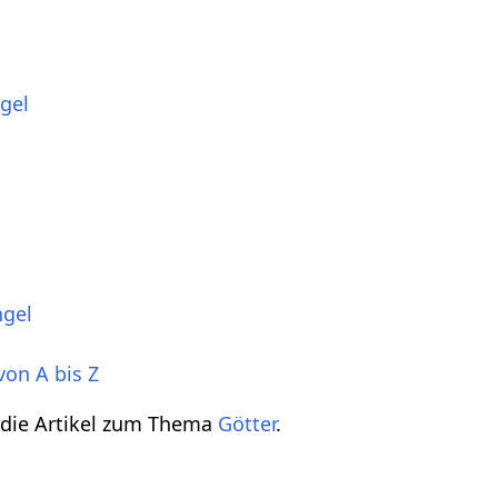
gel
ngel
von A bis Z
 die Artikel zum Thema
Götter
.