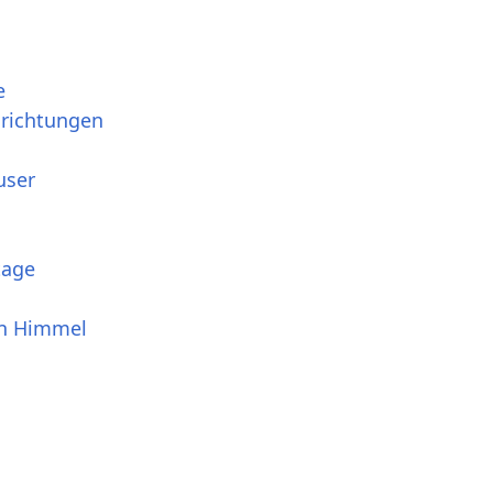
e
srichtungen
user
tage
en Himmel