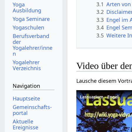
3.1
Arten von
Yoga
Ausbildung
3.2
Disclaime
Yoga Seminare
3.3
Engel im 
Yogaschulen
3.4
Engel Sem
3.5
Weitere I
Berufsverband
der
Yogalehrer/inne
n
Yogalehrer
Video über de
Verzeichnis
Lausche diesem Vortr
Navigation
Lassuarium - Engel
Hauptseite
Gemeinschafts­
portal
Aktuelle
Ereignisse