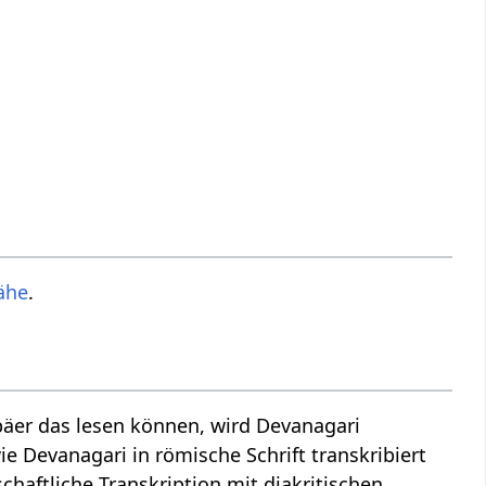
ähe
.
äer das lesen können, wird Devanagari
ie Devanagari in römische Schrift transkribiert
chaftliche Transkription mit diakritischen