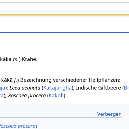
क kāka
m.
) Krähe.
ा kākā
f.
) Bezeichnung verschiedener Heilpflanzen:
ja
);
Leea aequata
(
Kakajangha
); Indische Giftbeere (
Br
ka
);
Roscoea procera
(
Kakoli
).
Roscoea procera
)