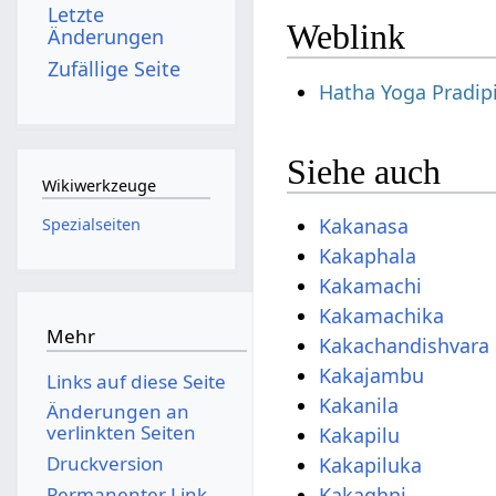
Letzte
Weblink
Änderungen
Zufällige Seite
Hatha Yoga Pradipi
Siehe auch
Wikiwerkzeuge
Kakanasa
Spezialseiten
Kakaphala
Kakamachi
Kakamachika
Mehr
Kakachandishvara
Kakajambu
Links auf diese Seite
Kakanila
Änderungen an
verlinkten Seiten
Kakapilu
Druckversion
Kakapiluka
Permanenter Link
Kakaghni