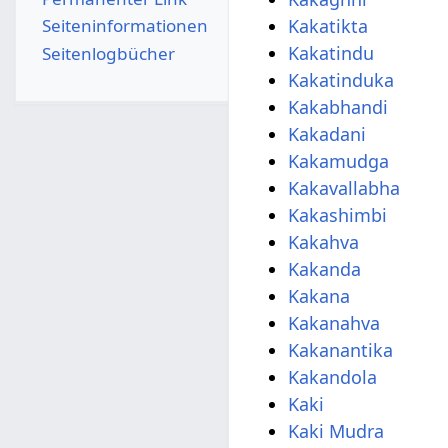
Seiten­­informationen
Kakatikta
Kakatindu
Seitenlogbücher
Kakatinduka
Kakabhandi
Kakadani
Kakamudga
Kakavallabha
Kakashimbi
Kakahva
Kakanda
Kakana
Kakanahva
Kakanantika
Kakandola
Kaki
Kaki Mudra