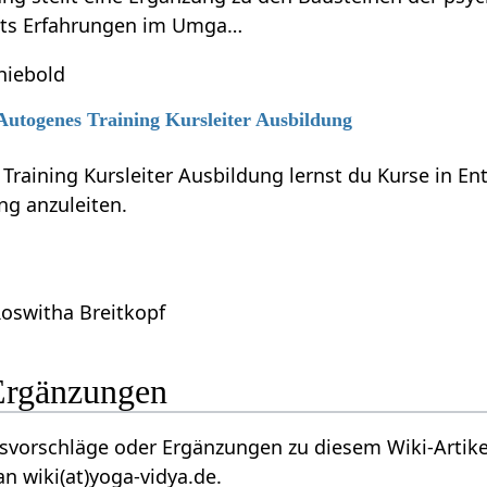
reits Erfahrungen im Umga…
hiebold
 Autogenes Training Kursleiter Ausbildung
 Training Kursleiter Ausbildung lernst du Kurse in 
ng anzuleiten.
Roswitha Breitkopf
ptgericht‏‎ Ergänzungen
äge oder Ergänzungen zu diesem Wiki-Artikel zu Hauptgericht‏‎ ? Wi
n wiki(at)yoga-vidya.de.