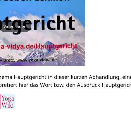
Video laden
Erfahre einiges zum Thema Hauptgericht‏‎ in dieser kur