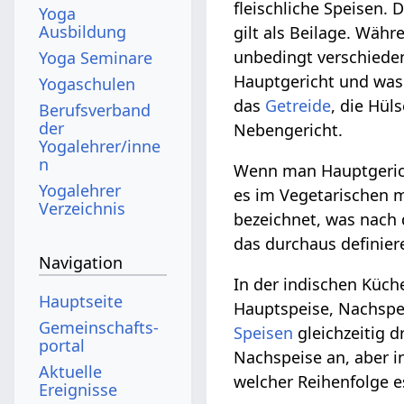
fleischliche Speisen. 
Yoga
Ausbildung
gilt als Beilage. Wä
unbedingt verschiede
Yoga Seminare
Hauptgericht und was N
Yogaschulen
das
Getreide
, die Hül
Berufsverband
der
Nebengericht.
Yogalehrer/inne
n
Wenn man Hauptgericht
Yogalehrer
es im Vegetarischen 
Verzeichnis
bezeichnet, was nach
das durchaus definier
Navigation
In der indischen Küche
Hauptseite
Hauptspeise, Nachspe
Gemeinschafts­
Speisen
gleichzeitig d
portal
Nachspeise an, aber i
Aktuelle
welcher Reihenfolge es
Ereignisse