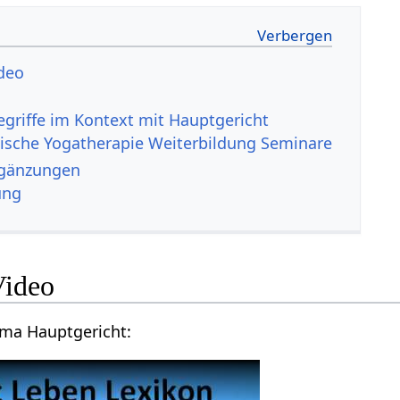
cht‏‎ Video
ische Yogatherapie Weiterbildung Seminare
gericht‏‎ Ergänzungen
ung
gericht‏‎ Video
Videovortrag zum Thema Hauptgericht‏‎: