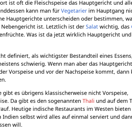
Dort ist oft die Fleischspeise das Hauptgericht und al
hrenddessen kann man für
Vegetarier
im Hauptgang ni
ne Hauptgerichte unterscheiden oder bestimmen, w
ebengericht ist. Letztlich ist der
Salat
wichtig, das
senfrüchte. Was ist da jetzt wirklich Hauptgericht und
 definiert, als wichtigster Bestandteil eines Essens
meistens schwierig. Wenn man aber das Hauptgericht
 der Vorspeise und vor der Nachspeise kommt, dann
en.
 gibt es übrigens klassischerweise nicht Vorspeise,
ise. Da gibt es den sogenannten
Thali
und auf dem Tha
rauf. Heutige indische Restaurants im Westen bieten
n Indien selbst wird alles auf einmal serviert und d
sen will.