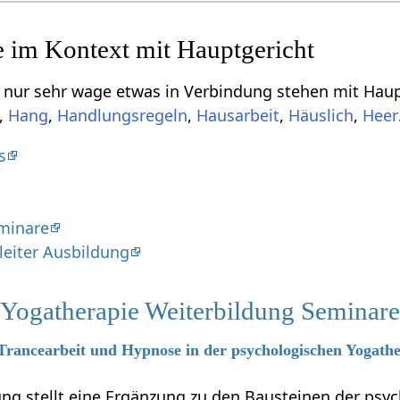
r wage etwas in Verbindung stehen mit Hauptgericht‏‎, aber dich vielleicht i
,
,
,
,
,
s
eminare
eiter Ausbildung
 Yogatherapie Weiterbildung Seminar
 Trancearbeit und Hypnose in der psychologischen Yogath
ung stellt eine Ergänzung zu den Bausteinen der psy