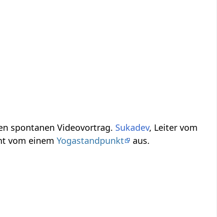
zen Abhandlung, einen spontanen Videovortrag.
Sukadev
, Leiter vom
interpretiert hier das Wort bzw. den Ausdruck Hauptgericht‏‎ vom einem
Yogastandpunkt
aus.