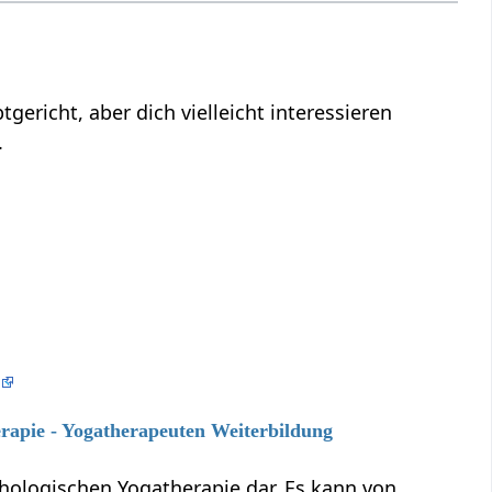
nteressieren
.
e
erapie - Yogatherapeuten Weiterbildung
chologischen Yogatherapie dar. Es kann von