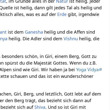
ität
, im Grunde alles in der
Natur
ist heilig. Jeder
uelle ist heilig, dann gilt jedes Tal als heilig und
aktisch alles, was es auf der
Erde
gibt, irgendwie
fant
ist dem
Ganesha
heilig und die Affen sind
nya
heilig. Die Adler sind dem
Vishnu
heilig, die
 besonders schön, in Giri, einem Berg, Gott zu
n spürst du die Majestät Gottes. Wenn du z.B.
lpen sind wie Giri. Wir haben ja bei
Yoga Vidya
ette schauen und das ist ein wunderschöner
en, Giri, Berg, und letztlich, Gott lebt auf dem
der den Berg trägt, das bezieht sich dann auf
 bezieht sich auf
Shiva
. Und so ist Giri mit