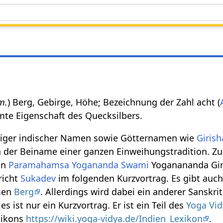
m.
) Berg, Gebirge, Höhe; Bezeichnung der Zahl acht (
mmte Eigenschaft des Quecksilbers.
einiger indischer Namen sowie Götternamen wie
Girish
uch der Beiname einer ganzen Einweihungstradition. Z
on
Paramahamsa
Yogananda
Swami
Yoganananda Gir
richt
Sukadev
im folgenden Kurzvortrag. Es gibt auch
men
Berg
. Allerdings wird dabei ein anderer Sanskri
ies ist nur ein Kurzvortrag. Er ist ein Teil des
Yoga Vid
xikons
https://wiki.yoga-vidya.de/Indien_Lexikon
.