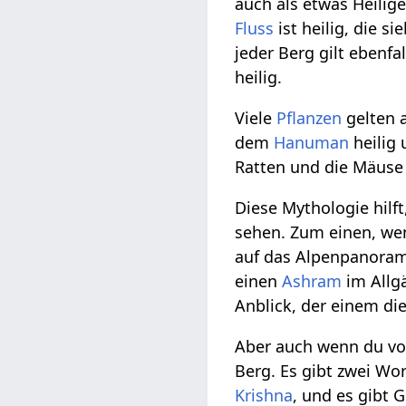
auch als etwas Heilige
Fluss
ist heilig, die si
jeder Berg gilt ebenfa
heilig.
Viele
Pflanzen
gelten a
dem
Hanuman
heilig
Ratten und die Mäus
Diese Mythologie hilft
sehen. Zum einen, wen
auf das Alpenpanorama
einen
Ashram
im Allg
Anblick, der einem di
Aber auch wenn du vor
Berg. Es gibt zwei Wor
Krishna
, und es gibt 