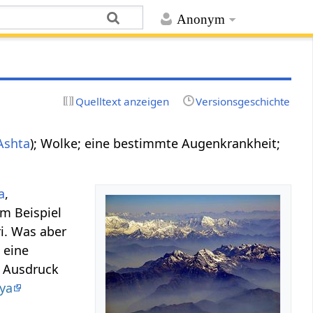
Anonym
Quelltext anzeigen
Versionsgeschichte
Ashta
); Wolke; eine bestimmte Augenkrankheit;
a
,
um Beispiel
i. Was aber
 eine
t Ausdruck
ya