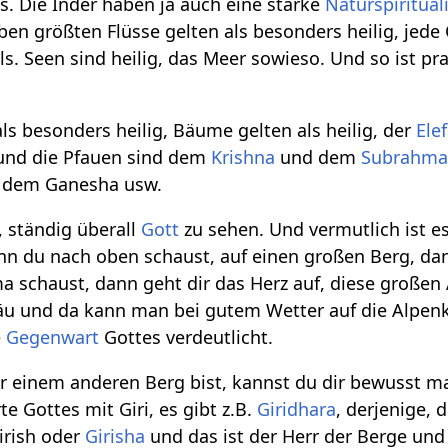
s. Die Inder haben ja auch eine starke
Naturspiritual
eben größten Flüsse gelten als besonders heilig, jede Q
lls. Seen sind heilig, das Meer sowieso. Und so ist pr
ls besonders heilig, Bäume gelten als heilig, der
Ele
 und die Pfauen sind dem
Krishna
und dem
Subrahma
e dem Ganesha usw.
, ständig überall
Gott
zu sehen. Und vermutlich ist es
n du nach oben schaust, auf einen großen Berg, dan
 schaust, dann geht dir das Herz auf, diese großen A
äu und da kann man bei gutem Wetter auf die Alpenk
e
Gegenwart
Gottes verdeutlicht.
 einem anderen Berg bist, kannst du dir bewusst mach
te Gottes mit Giri, es gibt z.B.
Giridhara
, derjenige, 
Girish oder
Girisha
und das ist der Herr der Berge und