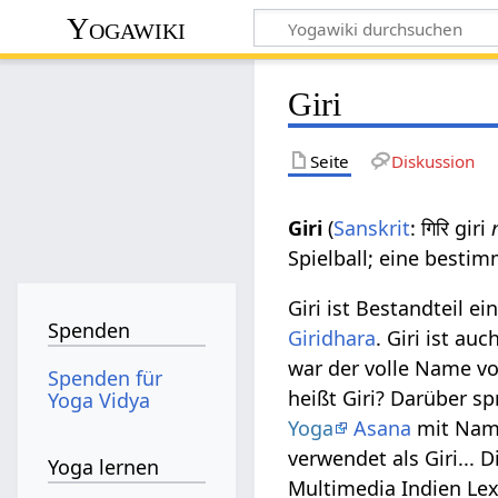
Yogawiki
Giri
Seite
Diskussion
Giri
(
Sanskrit
: गिरि giri
Spielball; eine besti
Giri ist Bestandteil 
Spenden
Giridhara
. Giri ist a
war der volle Name v
Spenden für
heißt Giri? Darüber sp
Yoga Vidya
Yoga
Asana
mit Na
verwendet als Giri... D
Yoga lernen
Multimedia Indien Le