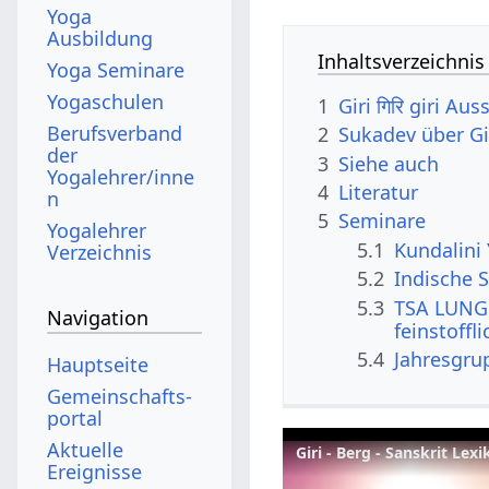
Yoga
Ausbildung
Inhaltsverzeichnis
Yoga Seminare
Yogaschulen
1
Giri गिरि giri Au
Berufsverband
2
Sukadev über Gi
der
3
Siehe auch
Yogalehrer/inne
4
Literatur
n
5
Seminare
Yogalehrer
5.1
Kundalini
Verzeichnis
5.2
Indische S
5.3
TSA LUNG 
Navigation
feinstoffl
5.4
Jahresgru
Hauptseite
Gemeinschafts­
portal
Aktuelle
Giri - Berg - Sanskrit Lex
Ereignisse