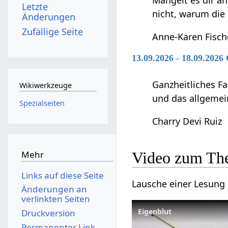
Mangelt es dir an
Letzte
nicht, warum die
Änderungen
Zufällige Seite
Anne-Karen Fisch
13.09.2026 - 18.09.2026
Ganzheitliches F
Wikiwerkzeuge
und das allgemei
Spezialseiten
Charry Devi Ruiz
Mehr
Video zum Th
Links auf diese Seite
Lausche einer Lesung 
Änderungen an
verlinkten Seiten
Eigenblut
Druckversion
Permanenter Link