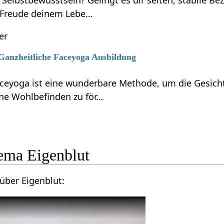
 Selbstbewusstsein? Gelingt es dir selten, stabile B
 Freude deinem Lebe…
er
 Ganzheitliche Faceyoga Ausbildung
aceyoga ist eine wunderbare Methode, um die Gesicht
ne Wohlbefinden zu för…
ema Eigenblut
über Eigenblut: