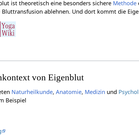
blut ist theoretisch eine besonders sichere
Methode
e Bluttransfusion ablehnen. Und dort kommt die Eig
kontext von Eigenblut
ieten
Naturheilkunde
,
Anatomie
,
Medizin
und
Psychol
m Beispiel
g