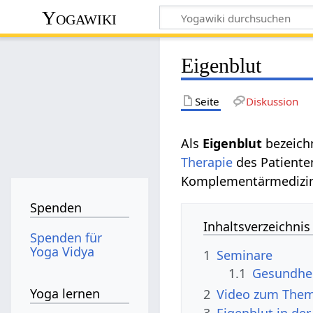
Yogawiki
Eigenblut
Seite
Diskussion
Als
Eigenblut
bezeic
Therapie
des Patienten
Komplementärmedizin,
Spenden
Inhaltsverzeichnis
Spenden für
Yoga Vidya
1
Seminare
1.1
Gesundhe
Yoga lernen
2
Video zum Them
3
Eigenblut in de