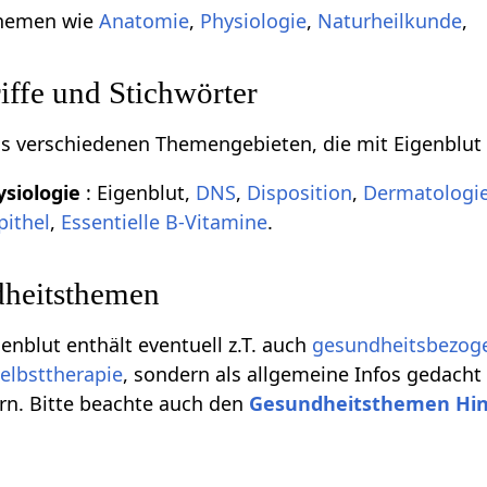
Themen wie
Anatomie
,
Physiologie
,
Naturheilkunde
,
ffe und Stichwörter
aus verschiedenen Themengebieten, die mit Eigenblut
siologie
: Eigenblut,
DNS
,
Disposition
,
Dermatologi
pithel
,
Essentielle B-Vitamine
.
heitsthemen
genblut enthält eventuell z.T. auch
gesundheitsbezog
elbsttherapie
, sondern als allgemeine Infos gedacht
rn. Bitte beachte auch den
Gesundheitsthemen Hi