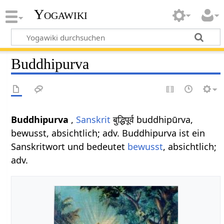
Yogawiki
Buddhipurva
Buddhipurva
,
Sanskrit
बुद्धिपूर्व buddhipūrva,
bewusst, absichtlich; adv. Buddhipurva ist ein
Sanskritwort und bedeutet
bewusst
, absichtlich;
adv.