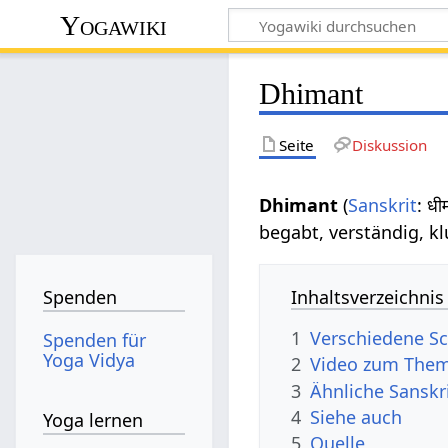
Yogawiki
Dhimant
Seite
Diskussion
Dhimant
(
Sanskrit
: ध
begabt, verständig, k
Inhaltsverzeichnis
Spenden
1
Verschiedene S
Spenden für
Yoga Vidya
2
Video zum The
3
Ähnliche Sanskr
4
Siehe auch
Yoga lernen
5
Quelle