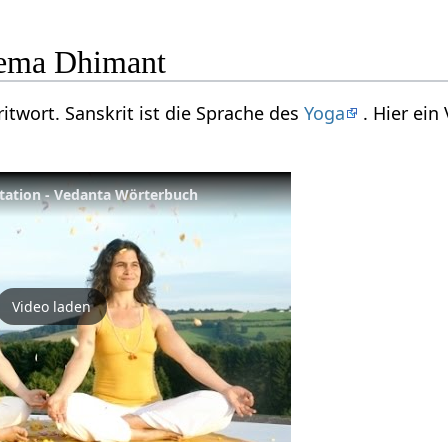
ema Dhimant
itwort. Sanskrit ist die Sprache des
Yoga
. Hier ei
itation - Vedanta Wörterbuch
Video laden