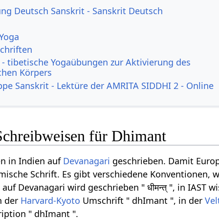
g Deutsch Sanskrit - Sanskrit Deutsch
 Yoga
chriften
- tibetische Yogaübungen zur Aktivierung des
ichen Körpers
ppe Sanskrit - Lektüre der AMRITA SIDDHI 2 - Online
Schreibweisen für Dhimant
n in Indien auf
Devanagari
geschrieben. Damit Europ
ömische Schrift. Es gibt verschiedene Konventionen, w
f Devanagari wird geschrieben " धीमन्त् ", in IAST wi
n der
Harvard-Kyoto
Umschrift " dhImant ", in der
Vel
iption " dhImant ".