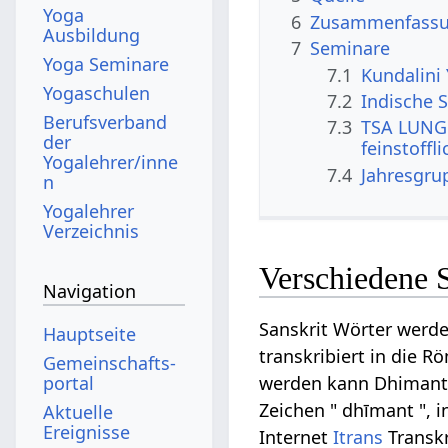
Yoga
6
Zusammenfassun
Ausbildung
7
Seminare
Yoga Seminare
7.1
Kundalini
Yogaschulen
7.2
Indische S
Berufsverband
7.3
TSA LUNG 
der
feinstoffl
Yogalehrer/inne
7.4
Jahresgru
n
Yogalehrer
Verzeichnis
Verschiedene 
Navigation
Sanskrit Wörter werde
Hauptseite
transkribiert in die R
Gemeinschafts­
portal
werden kann Dhimant au
Zeichen " dhīmant ", i
Aktuelle
Ereignisse
Internet
Itrans
Transkr