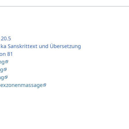
 20.5
ika Sanskrittext und Übersetzung
ion 81
ng
ng
ng
flexzonenmassage