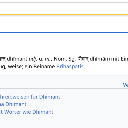
ीमन्त् dhīmant
adj.
u.
m.
, Nom. Sg. धीमान् dhīmān) mit Ein
lug, weise; ein Beiname
Brihaspatis
.
chreibweisen für Dhimant
ma Dhimant
it Wörter wie Dhimant