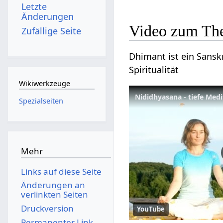
Letzte
Änderungen
Video zum Th
Zufällige Seite
Dhimant ist ein Sanskr
Spiritualität
Wikiwerkzeuge
Nididhyasana - tiefe Med
Spezialseiten
Mehr
Links auf diese Seite
Änderungen an
verlinkten Seiten
Druckversion
YouTube
Permanenter Link