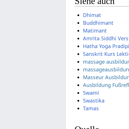
Siehe auch
Dhimat
Buddhimant
Matimant
Amrita Siddhi Vers
Hatha Yoga Pradip
Sanskrit Kurs Lekt
massage ausbildu
massageausbildu
Masseur Ausbildu
Ausbildung Fußre
Swami
Swastika
Tamas