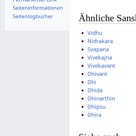
Seiten­­informationen
Ähnliche Sans
Seitenlogbücher
Vidhu
Nidrakara
Svapana
Vivekajna
Vivekavant
Dhivant
Dhi
Dhida
Dhinarthin
Dhipsu
Dhira