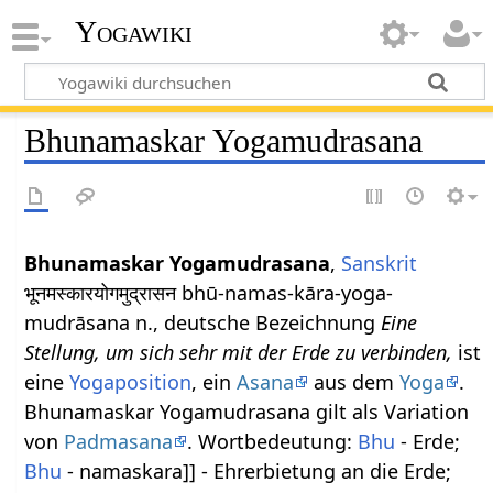
Yogawiki
Bhunamaskar Yogamudrasana
Bhunamaskar Yogamudrasana
,
Sanskrit
भूनमस्कारयोगमुद्रासन bhū-namas-kāra-yoga-
mudrāsana n., deutsche Bezeichnung
Eine
Stellung, um sich sehr mit der Erde zu verbinden,
ist
eine
Yogaposition
, ein
Asana
aus dem
Yoga
.
Bhunamaskar Yogamudrasana gilt als Variation
von
Padmasana
. Wortbedeutung:
Bhu
- Erde;
Bhu
- namaskara]] - Ehrerbietung an die Erde;