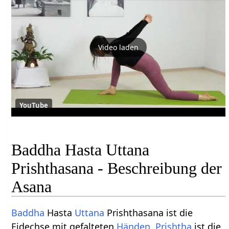
Video laden
YouTube
Baddha Hasta Uttana
Prishthasana - Beschreibung der
Asana
Baddha
Hasta
Uttana
Prishthasana ist die
Eidechse mit gefalteten
Händen
.
Prishtha
ist die