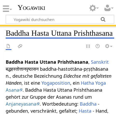
Yogawiki
Baddha Hasta Uttana Prishthasana
Baddha Hasta Uttana Prishthasana
,
Sanskrit
बद्धहस्तोत्तानपृष्ठासन baddha-hastottāna-pṛṣṭhāsana
n., deutsche Bezeichnung
Eidechse mit gefalteten
Händen
, ist eine
Yogaposition
, ein
Hatha Yoga
Asana
. Baddha Hasta Uttana Prishthasana
gehört zur Gruppe der Asanas rund um
Anjaneyasana
. Wortbedeutung:
Baddha
-
gebunden, verschränkt, gefaltet;
Hasta
- Hand,