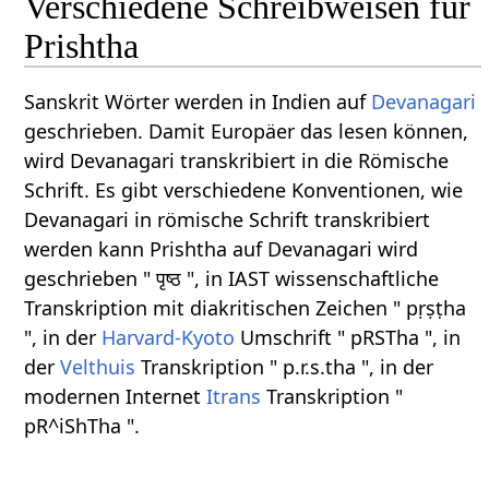
Verschiedene Schreibweisen für
Prishtha
Sanskrit Wörter werden in Indien auf
Devanagari
geschrieben. Damit Europäer das lesen können,
wird Devanagari transkribiert in die Römische
Schrift. Es gibt verschiedene Konventionen, wie
Devanagari in römische Schrift transkribiert
werden kann Prishtha auf Devanagari wird
geschrieben " पृष्ठ ", in IAST wissenschaftliche
Transkription mit diakritischen Zeichen " pṛṣṭha
", in der
Harvard-Kyoto
Umschrift " pRSTha ", in
der
Velthuis
Transkription " p.r.s.tha ", in der
modernen Internet
Itrans
Transkription "
pR^iShTha ".