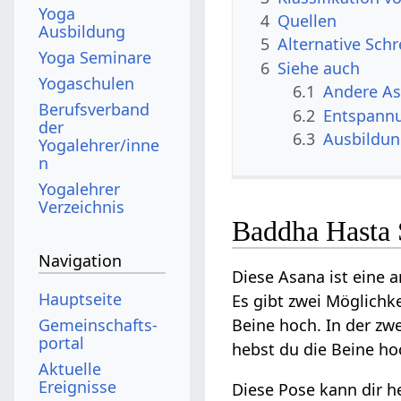
Yoga
4
Quellen
Ausbildung
5
Alternative Sch
Yoga Seminare
6
Siehe auch
Yogaschulen
6.1
Andere A
Berufsverband
6.2
Entspann
der
6.3
Ausbildu
Yogalehrer/inne
n
Yogalehrer
Verzeichnis
Baddha Hasta 
Navigation
Diese Asana ist eine 
Hauptseite
Es gibt zwei Möglichk
Gemeinschafts­
Beine hoch. In der zw
portal
hebst du die Beine ho
Aktuelle
Ereignisse
Diese Pose kann dir 