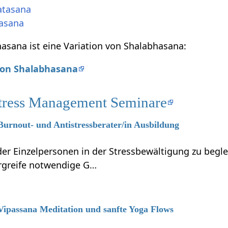
atasana
rasana
sana ist eine Variation von Shalabhasana:
 von Shalabhasana
tress Management Seminare
 Burnout- und Antistressberater/in Ausbildung
r Einzelpersonen in der Stressbewältigung zu beglei
ergreife notwendige G…
 Vipassana Meditation und sanfte Yoga Flows