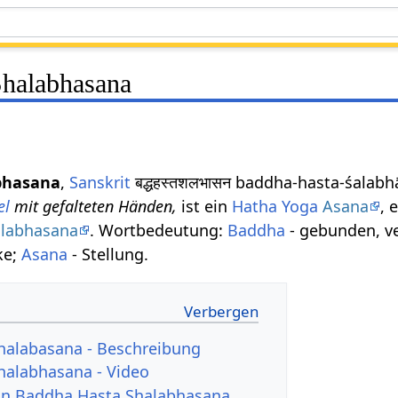
Shalabhasana
bhasana
,
Sanskrit
बद्धहस्तशलभासन baddha-hasta-śalab
el
mit gefalteten Händen,
ist ein
Hatha Yoga
Asana
, 
labhasana
. Wortbedeutung:
Baddha
- gebunden, ve
ke;
Asana
- Stellung.
halabasana - Beschreibung
halabhasana - Video
von Baddha Hasta Shalabhasana