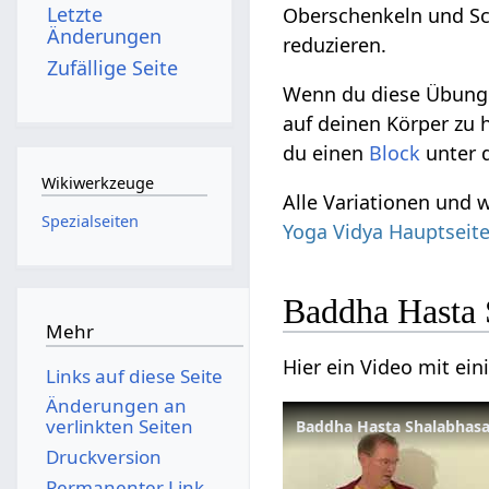
Letzte
Oberschenkeln und Sch
Änderungen
reduzieren.
Zufällige Seite
Wenn du diese Übung a
auf deinen Körper zu 
du einen
Block
unter d
Wikiwerkzeuge
Alle Variationen und 
Spezialseiten
Yoga Vidya Hauptseit
Baddha Hasta 
Mehr
Hier ein Video mit ei
Links auf diese Seite
Änderungen an
verlinkten Seiten
Baddha Hasta Shalabhasa
Druckversion
Permanenter Link