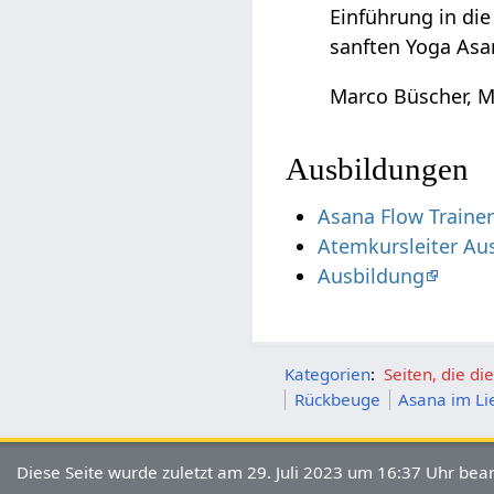
Einführung in di
sanften Yoga Asa
Marco Büscher, M
Ausbildungen
Asana Flow Traine
Atemkursleiter Au
Ausbildung
Kategorien
:
Seiten, die d
Rückbeuge
Asana im Li
Diese Seite wurde zuletzt am 29. Juli 2023 um 16:37 Uhr bear