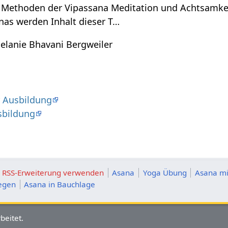
e Methoden der Vipassana Meditation und Achtsamkei
nas werden Inhalt dieser T…
elanie Bhavani Bergweiler
r Ausbildung
sbildung
ie RSS-Erweiterung verwenden
Asana
Yoga Übung
Asana mi
egen
Asana in Bauchlage
beitet.