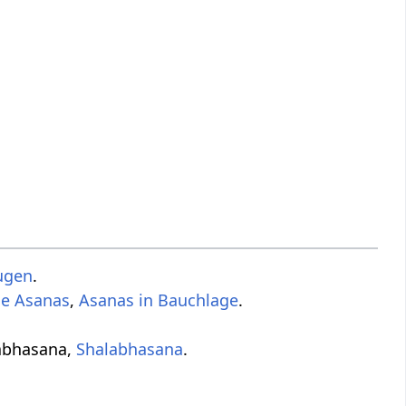
ugen
.
de Asanas
,
Asanas in Bauchlage
.
labhasana,
Shalabhasana
.