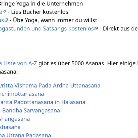
Bringe Yoga in die Unternehmen
e
- Lies Bücher kostenlos
os
- Übe Yoga, wann immer du willst
 Yogastunden und Satsangs kostenlos
- Direkt aus 
 Liste von A-Z
gibt es über 5000 Asanas. Hier einige
hasana:
vritta Vishama Pada Ardha Uttanasana
hchimottanasana
arita Padottanasana in Halasana
u Bandha Sarvangasana
shangasana
rshasana
ha Uttana Padasana