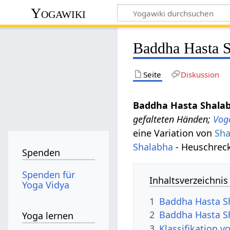
Yogawiki
Baddha Hasta 
Seite
Diskussion
Baddha Hasta Shala
gefalteten Händen;
Vog
eine Variation von
Sha
Shalabha
- Heuschrec
Spenden
Spenden für
Inhaltsverzeichnis
Yoga Vidya
1
Baddha Hasta S
2
Baddha Hasta S
Yoga lernen
3
Klassifikation 