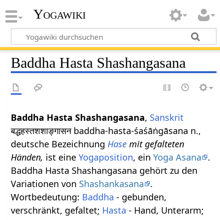
Yogawiki
Baddha Hasta Shashangasana
Baddha Hasta Shashangasana
,
Sanskrit
बद्धहस्तशशाङ्गासन baddha-hasta-śaśāṅgāsana n.,
deutsche Bezeichnung
Hase
mit gefalteten
Händen,
ist eine
Yogaposition
, ein
Yoga Asana
.
Baddha Hasta Shashangasana gehört zu den
Variationen von
Shashankasana
.
Wortbedeutung:
Baddha
- gebunden,
verschränkt, gefaltet;
Hasta
- Hand, Unterarm;