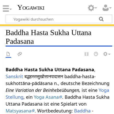
Yogawiki
Baddha Hasta Sukha Uttana
Padasana
Baddha Hasta Sukha Uttana Padasana
,
Sanskrit
बद्धहस्तसुखोत्तानपादासन baddha-hasta-
sukhottāna-pādāsana n., deutsche Bezeichnung
Eine Variation der Beinhebeübungen,
ist eine
Yoga
Stellung
, ein
Yoga Asana
. Baddha Hasta Sukha
Uttana Padasana ist eine Spielart von
Matsyasana
. Wortbedeutung:
Baddha
-