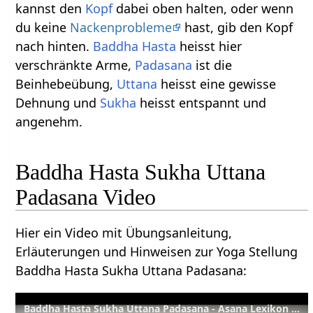
kannst den
Kopf
dabei oben halten, oder wenn
du keine
Nackenprobleme
hast, gib den Kopf
nach hinten.
Baddha
Hasta
heisst hier
verschränkte Arme,
Padasana
ist die
Beinhebeübung,
Uttana
heisst eine gewisse
Dehnung und
Sukha
heisst entspannt und
angenehm.
Baddha Hasta Sukha Uttana
Padasana Video
Hier ein Video mit Übungsanleitung,
Erläuterungen und Hinweisen zur Yoga Stellung
Baddha Hasta Sukha Uttana Padasana:
Baddha Hasta Sukha Uttana Padasana - Asana Lexikon 223