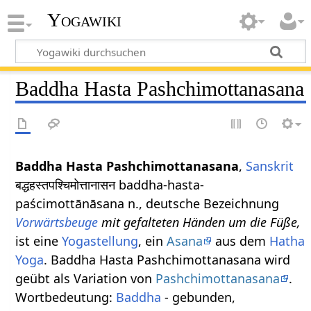
Yogawiki
Baddha Hasta Pashchimottanasana
Baddha Hasta Pashchimottanasana
,
Sanskrit
बद्धहस्तपश्चिमोत्तानासन baddha-hasta-
paścimottānāsana n., deutsche Bezeichnung
Vorwärtsbeuge
mit gefalteten Händen um die Füße,
ist eine
Yogastellung
, ein
Asana
aus dem
Hatha
Yoga
. Baddha Hasta Pashchimottanasana wird
geübt als Variation von
Pashchimottanasana
.
Wortbedeutung:
Baddha
- gebunden,