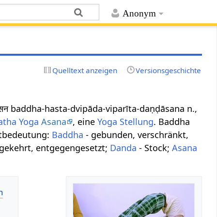
Anonym
Quelltext anzeigen
Versionsgeschichte
तदण्डासन baddha-hasta-dvipāda-viparīta-daṇḍāsana n.,
atha Yoga
Asana
, eine
Yoga Stellung
. Baddha
rtbedeutung:
Baddha
- gebunden, verschränkt,
gekehrt, entgegengesetzt;
Danda
- Stock;
Asana