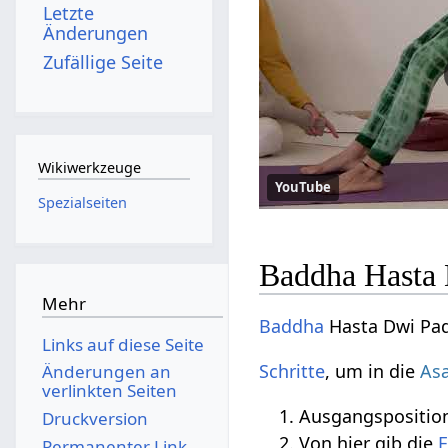
Letzte
Änderungen
Zufällige Seite
Wikiwerkzeuge
YouTube
Spezialseiten
Baddha Hasta 
Mehr
Baddha
Hasta Dwi Pa
Links auf diese Seite
Schritte
, um in die
As
Änderungen an
verlinkten Seiten
Ausgangsposition
Druckversion
Von hier gib die
E
Permanenter Link