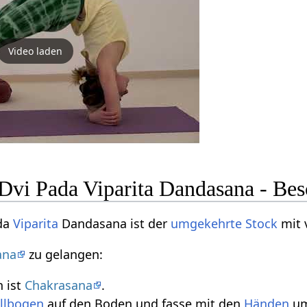
Video laden
Dvi Pada Viparita Dandasana - Bes
da
Viparita
Dandasana ist der
umgekehrte Stock
mit 
ana
zu gelangen:
 ist
Chakrasana
.
llbogen
auf den Boden und fasse mit den
Händen
um