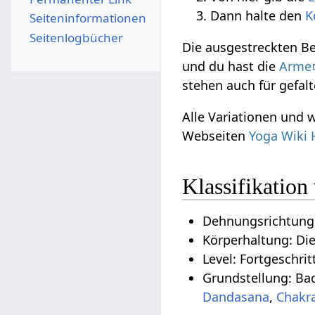
Dann halte den
K
Seiten­­informationen
Seitenlogbücher
Die ausgestreckten 
und du hast die
Arme
stehen auch für gefal
Alle Variationen und 
Webseiten
Yoga Wiki 
Klassifikatio
Dehnungsrichtung:
Körperhaltung: Di
Level: Fortgeschrit
Grundstellung: Ba
Dandasana
,
Chakr