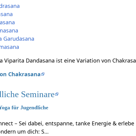
drasana
asana
yasana
rmasana
a Garudasana
dmasana
 Viparita Dandasana ist eine Variation von Chakrasa
 von Chakrasana
dliche Seminare
 Yoga für Jugendliche
nnect – Sei dabei, entspanne, tanke Energie & erleb
ondern um dich: S…