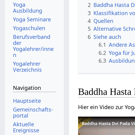
Yoga
2
Baddha Hasta Dv
Ausbildung
3
Klassifikation 
Yoga Seminare
4
Quellen
Yogaschulen
5
Alternative Sch
6
Siehe auch
Berufsverband
der
6.1
Andere A
Yogalehrer/inne
6.2
Yoga für 
n
6.3
Ausbildu
Yogalehrer
Verzeichnis
Navigation
Baddha Hasta 
Hauptseite
Hier ein Video zur Yo
Gemeinschafts­
portal
Aktuelle
Baddha Hasta Dvi Pada Vi
Ereignisse