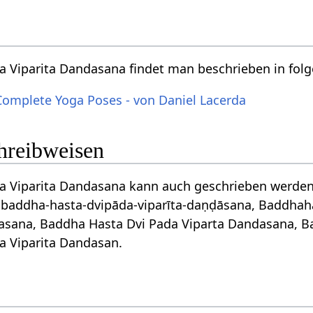
a Viparita Dandasana findet man beschrieben in fo
Complete Yoga Poses - von Daniel Lacerda
chreibweisen
a Viparita Dandasana kann auch geschrieben werden
ण्डासन, baddha-hasta-dvipāda-viparīta-daṇḍāsana, Bad
asana, Baddha Hasta Dvi Pada Viparta Dandasana, Ba
a Viparita Dandasan.