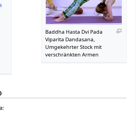
a
Baddha Hasta Dvi Pada
Viparita Dandasana,
Umgekehrter Stock mit
verschränkten Armen
o
a: