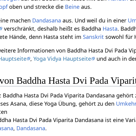
opf
oben und strecke die
Beine
aus.
Beine machen
Dandasana
aus. Und weil du in einer
Um
verschränkt, deshalb heißt es Baddha
Hasta
. Badd
tete Hände, denn Hasta steht im
Sanskrit
sowohl für 
weitere Informationen von Baddha Hasta Dvi Pada Vi
Hauptseite
,
Yoga Vidya Hauptseite
und auch in de
n von Baddha Hasta Dvi Pada Vipar
 Baddha Hasta Dvi Pada Viparita Dandasana gehört
eses Asana, diese Yoga Übung, gehört zu den
Umkehr
ten
ddha Hasta Dvi Pada Viparita Dandasana ist eine Var
asana
,
Dandasana
.