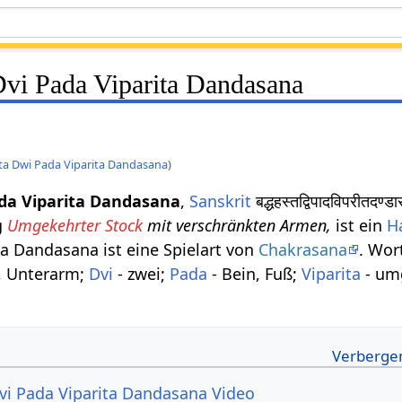
vi Pada Viparita Dandasana
a Dwi Pada Viparita Dandasana
)
da Viparita Dandasana
,
Sanskrit
बद्धहस्तद्विपादविपरी
g
Umgekehrter Stock
mit verschränkten Armen,
ist ein
H
ta Dandasana ist eine Spielart von
Chakrasana
. Wo
, Unterarm;
Dvi
- zwei;
Pada
- Bein, Fuß;
Viparita
- um
i Pada Viparita Dandasana Video