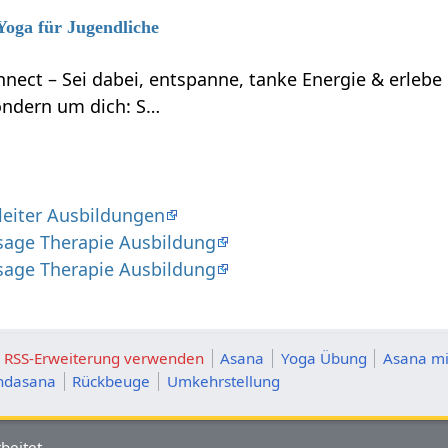
 Yoga für Jugendliche
nnect – Sei dabei, entspanne, tanke Energie & erleb
ondern um dich: S…
leiter Ausbildungen
sage Therapie Ausbildung
sage Therapie Ausbildung
ie RSS-Erweiterung verwenden
Asana
Yoga Übung
Asana mi
andasana
Rückbeuge
Umkehrstellung
beitet.