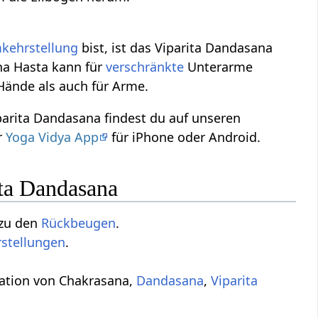
kehrstellung
bist, ist das Viparita Dandasana
ha Hasta kann für
verschränkte
Unterarme
Hände als auch für Arme.
parita Dandasana findest du auf unseren
r
Yoga Vidya App
für iPhone oder Android.
ita Dandasana
 zu den
Rückbeugen
.
stellungen
.
iation von Chakrasana,
Dandasana
,
Viparita