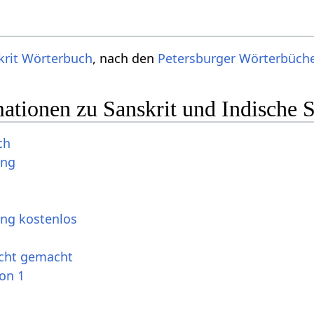
krit Wörterbuch
, nach den
Petersburger Wörterbüch
ationen zu Sanskrit und Indische 
ch
ung
ung kostenlos
icht gemacht
ion 1