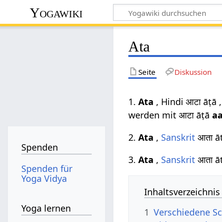
Yogawiki
Ata
Seite
Diskussion
1.
Ata
, Hindi आटा āṭā 
werden mit आटा āṭā
a
2.
Ata
,
Sanskrit
आता āt
Spenden
3.
Ata
,
Sanskrit
आता āt
Spenden für
Yoga Vidya
Inhaltsverzeichnis
Yoga lernen
1
Verschiedene Sc