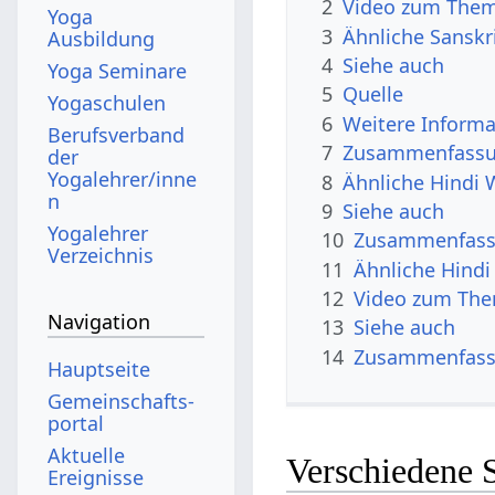
2
Video zum Them
Yoga
3
Ähnliche Sanskr
Ausbildung
4
Siehe auch
Yoga Seminare
5
Quelle
Yogaschulen
6
Weitere Informa
Berufsverband
7
Zusammenfassun
der
Yogalehrer/inne
8
Ähnliche Hindi 
n
9
Siehe auch
Yogalehrer
10
Zusammenfas
Verzeichnis
11
Ähnliche Hindi
12
Video zum The
Navigation
13
Siehe auch
14
Zusammenfas
Hauptseite
Gemeinschafts­
portal
Aktuelle
Verschiedene 
Ereignisse