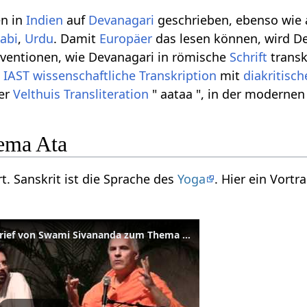
en in
Indien
auf
Devanagari
geschrieben, ebenso wie
abi
,
Urdu
. Damit
Europäer
das lesen können, wird De
nventionen, wie Devanagari in römische
Schrift
transk
n
IAST
wissenschaftliche Transkription
mit
diakritisc
der
Velthuis
Transliteration
" aataa ", in der modernen
ema Ata
rt. Sanskrit ist die Sprache des
Yoga
. Hier ein Vort
Swami Atma liest einen Brief von Swami Sivananda zum Thema Vedanta