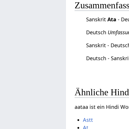
Zusammenfassu
Sanskrit
Ata
- De
Deutsch
Umfassu
Sanskrit - Deuts
Deutsch - Sanskr
Ähnliche Hind
aataa ist ein Hindi W
Astt
At