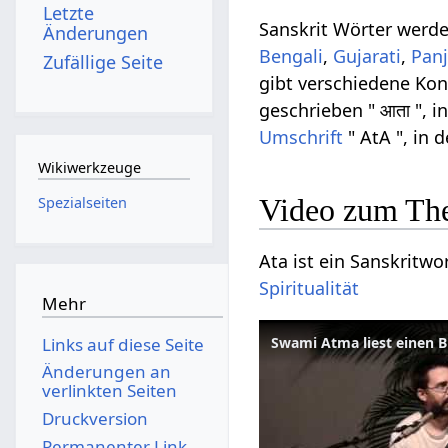
Letzte
Sanskrit Wörter werd
Änderungen
Bengali
,
Gujarati
,
Panj
Zufällige Seite
gibt verschiedene Ko
geschrieben " आता ", i
Umschrift
" AtA ", in 
Wikiwerkzeuge
Video zum Th
Spezialseiten
Ata ist ein Sanskritwo
Spiritualität
Mehr
Links auf diese Seite
Änderungen an
verlinkten Seiten
Druckversion
Permanenter Link