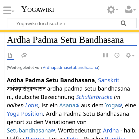
Yogawiki
Ardha Padma Setu Bandhasana
(Weitergeleitet von
Ardhapadmasetubandhasana
)
Ardha Padma Setu Bandhasana
,
Sanskrit
अर्धपद्मसेतुबन्धासन ardha-padma-setu-bandhāsana
n., deutsche Bezeichnung
Schulterbrücke
im
halben
Lotus
,
ist ein
Asana
aus dem
Yoga
, eine
Yoga Position
. Ardha Padma Setu Bandhasana
gehört zu den Variationen von
Setubandhasana
. Wortbedeutung:
Ardha
- halb,
Hälfte;
Padma
- Lotus;
Setu
- Brücke;
Bandha
-