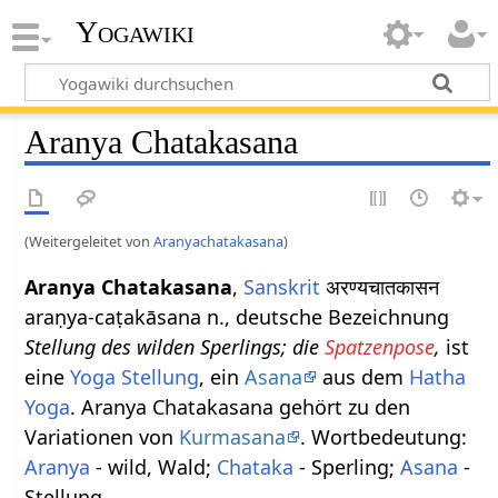
Yogawiki
Aranya Chatakasana
(Weitergeleitet von
Aranyachatakasana
)
Aranya Chatakasana
,
Sanskrit
अरण्यचातकासन
araṇya-caṭakāsana n., deutsche Bezeichnung
Stellung des wilden Sperlings; die
Spatzenpose
,
ist
eine
Yoga Stellung
, ein
Asana
aus dem
Hatha
Yoga
. Aranya Chatakasana gehört zu den
Variationen von
Kurmasana
. Wortbedeutung:
Aranya
- wild, Wald;
Chataka
- Sperling;
Asana
-
Stellung.