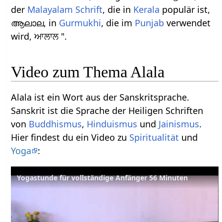
der
Malayalam Schrift
, die in
Kerala
populär ist,
ആലാല, in
Gurmukhi
, die im
Punjab
verwendet
wird, ਆਲਾਲ ".
Video zum Thema Alala
Alala ist ein Wort aus der Sanskritsprache.
Sanskrit ist die Sprache der Heiligen Schriften
von
Buddhismus
,
Hinduismus
und
Jainismus
.
Hier findest du ein Video zu
Spiritualität
und
Yoga
:
Yogastunde für vollständige Anfänger 56 Minuten