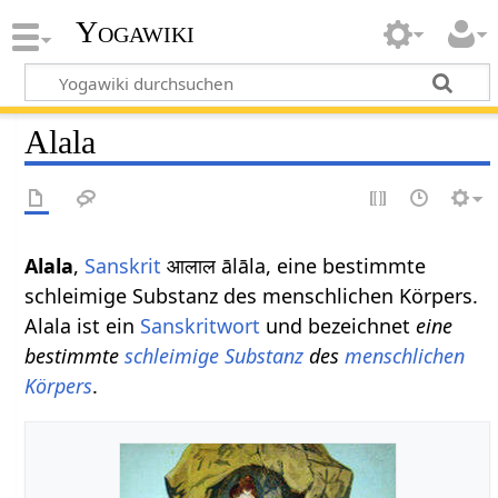
Yogawiki
Alala
Alala
,
Sanskrit
आलाल ālāla, eine bestimmte
schleimige Substanz des menschlichen Körpers.
Alala ist ein
Sanskritwort
und bezeichnet
eine
bestimmte
schleimige
Substanz
des
menschlichen
Körpers
.