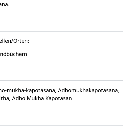
ana.
llen/Orten:
Handbüchern
adho-mukha-kapotāsana, Adhomukhakapotasana,
itha, Adho Mukha Kapotasan