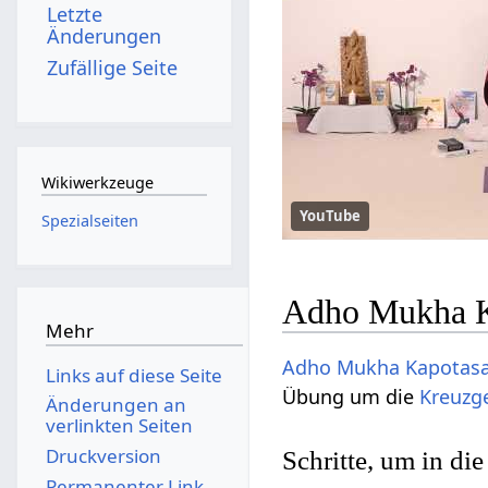
Letzte
Änderungen
Zufällige Seite
Wikiwerkzeuge
YouTube
Spezialseiten
Adho Mukha Ka
Mehr
Adho
Mukha
Kapotas
Links auf diese Seite
Übung um die
Kreuzg
Änderungen an
verlinkten Seiten
Druckversion
Schritte, um in d
Permanenter Link