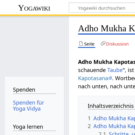
Yogawiki
Adho Mukha K
Seite
Diskussion
Adho Mukha Kapota
schauende
Taube
", is
Kapotasana
. Wortb
nach unten, nach unt
Spenden
Spenden für
Inhaltsverzeichnis
Yoga Vidya
1
Adho Mukha Ka
2
Adho Mukha Kap
Yoga lernen
2.1
Schritte,