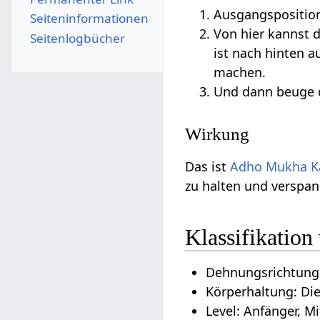
Ausgangsposition
Seiten­­informationen
Von hier kannst 
Seitenlogbücher
ist nach hinten 
machen.
Und dann beuge 
Wirkung
Das ist
Adho
Mukha
K
zu halten und verspa
Klassifikatio
Dehnungsrichtung
Körperhaltung: Di
Level: Anfänger, Mi