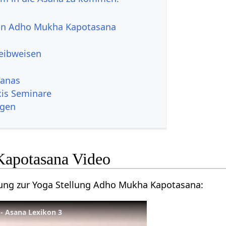
 von Adho Mukha Kapotasana
reibweisen
sanas
is Seminare
ngen
apotasana Video
tung zur Yoga Stellung Adho Mukha Kapotasana:
- Asana Lexikon 3