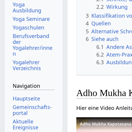
Yoga
2.2
Wirkung
Ausbildung
3
Klassifikation
Yoga Seminare
4
Quellen
Yogaschulen
5
Alternative Sch
Berufsverband
6
Siehe auch
der
6.1
Andere A
Yogalehrer/inne
n
6.2
Atem-Prax
Yogalehrer
6.3
Ausbildu
Verzeichnis
Navigation
Adho Mukha K
Hauptseite
Gemeinschafts­
Hier eine Video Anlei
portal
Aktuelle
Adho Mukha Kapotasana 
Ereignisse