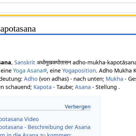
apotasana
sana
,
Sanskrit
अधोमुखकपोतासन adho-mukha-kapotāsana
t eine
Yoga Asana
, eine
Yogaposition
. Adho Mukha K
edeutung:
Adho
(von adhas) - nach unten;
Mukha
- Ge
en schauend;
Kapota
- Taube;
Asana
- Stellung .
potasana Video
otasana - Beschreibung der Asana
 um in die Asana zu kommen: