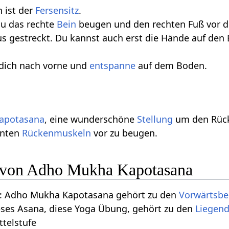
 ist der
Fersensitz
.
du das rechte
Bein
beugen und den rechten Fuß vor 
aus gestreckt. Du kannst auch erst die Hände auf de
dich nach vorne und
entspanne
auf dem Boden.
apotasana
, eine wunderschöne
Stellung
um den Rücke
nnten
Rückenmuskeln
vor zu beugen.
n von Adho Mukha Kapotasana
: Adho Mukha Kapotasana gehört zu den
Vorwärtsb
eses Asana, diese Yoga Übung, gehört zu den
Liegen
ttelstufe