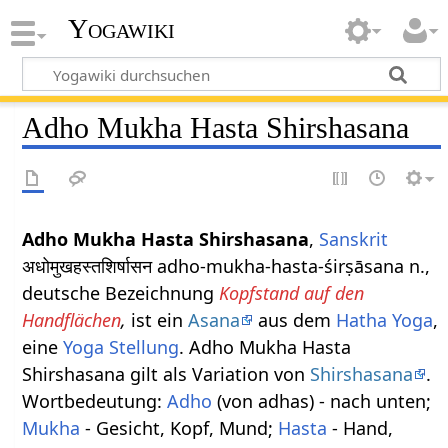
Yogawiki
Adho Mukha Hasta Shirshasana
Adho Mukha Hasta Shirshasana
,
Sanskrit
अधोमुखहस्तशिर्षासन adho-mukha-hasta-śirṣāsana n.,
deutsche Bezeichnung
Kopfstand auf den
Handflächen
,
ist ein
Asana
aus dem
Hatha Yoga
,
eine
Yoga Stellung
. Adho Mukha Hasta
Shirshasana gilt als Variation von
Shirshasana
.
Wortbedeutung:
Adho
(von adhas) - nach unten;
Mukha
- Gesicht, Kopf, Mund;
Hasta
- Hand,