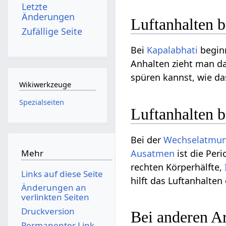
Letzte
Änderungen
Luftanhalten 
Zufällige Seite
Bei
Kapalabhati
beginn
Anhalten zieht man d
spüren kannst, wie das
Wikiwerkzeuge
Spezialseiten
Luftanhalten 
Bei der
Wechselatmu
Ausatmen
ist die Per
Mehr
rechten Körperhälfte,
Links auf diese Seite
hilft das Luftanhalten
Änderungen an
verlinkten Seiten
Druckversion
Bei anderen A
Permanenter Link