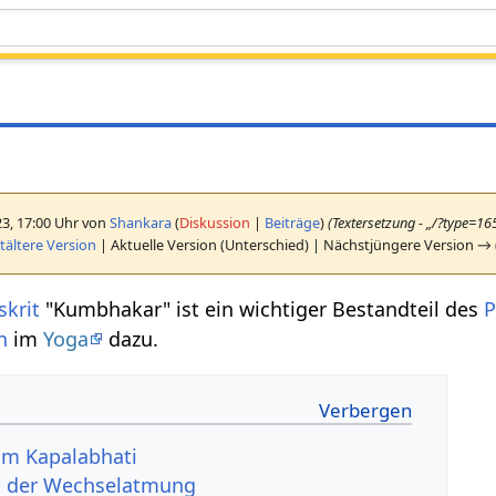
23, 17:00 Uhr von
Shankara
(
Diskussion
|
Beiträge
)
(Textersetzung - „/?type=1
ältere Version
| Aktuelle Version (Unterschied) | Nächstjüngere Version → 
skrit
"Kumbhakar" ist ein wichtiger Bestandteil des
P
n
im
Yoga
dazu.
im Kapalabhati
ei der Wechselatmung