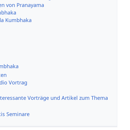
ten von Pranayama
mbhaka
da Kumbhaka
umbhaka
ten
dio Vortrag
nteressante Vorträge und Artikel zum Thema
is Seminare