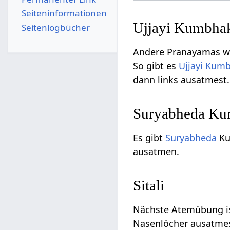
Seiten­­informationen
Ujjayi Kumbha
Seitenlogbücher
Andere Pranayamas we
So gibt es
Ujjayi Kum
dann links ausatmest.
Suryabheda K
Es gibt
Suryabheda
Ku
ausatmen.
Sitali
Nächste Atemübung ist
Nasenlöcher ausatmes