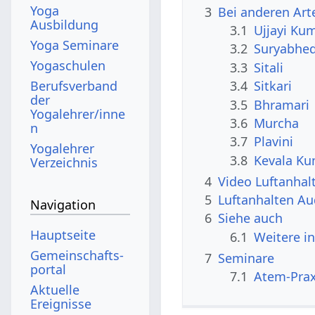
Yoga
3
Bei anderen Ar
Ausbildung
3.1
Ujjayi Ku
Yoga Seminare
3.2
Suryabhe
Yogaschulen
3.3
Sitali
Berufsverband
3.4
Sitkari
der
3.5
Bhramari
Yogalehrer/inne
3.6
Murcha
n
3.7
Plavini
Yogalehrer
3.8
Kevala K
Verzeichnis
4
Video Luftanhal
5
Luftanhalten Au
Navigation
6
Siehe auch
Hauptseite
6.1
Weitere i
Gemeinschafts­
7
Seminare
portal
7.1
Atem-Prax
Aktuelle
Ereignisse