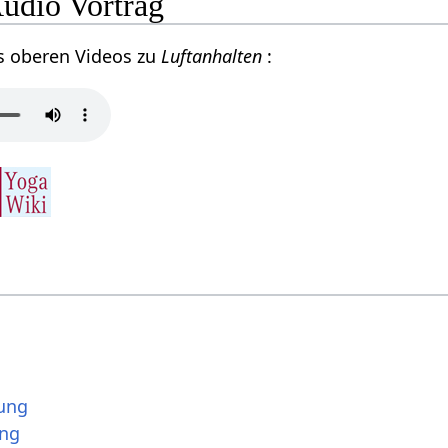
Audio Vortrag
s oberen Videos zu
Luftanhalten
:
ung
ung