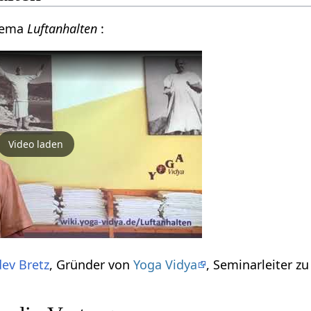
hema
Luftanhalten
:
Video laden
ev Bretz
, Gründer von
Yoga Vidya
, Seminarleiter 