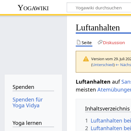
Yogawiki
Luftanhalten
Seite
Diskussion
Version vom 29. Juli 20
(
Unterschied
)
← Nächst
Luftanhalten
auf
San
Spenden
meisten
Atemübunge
Spenden für
Yoga Vidya
Inhaltsverzeichnis
1
Luftanhalten be
Yoga lernen
2
Luftanhalten b